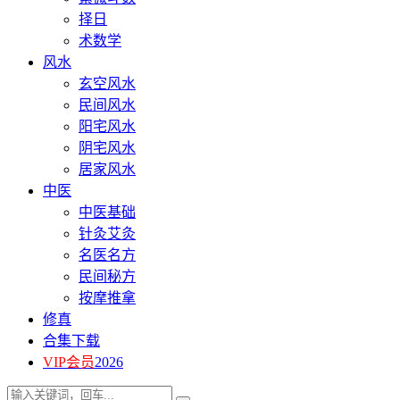
择日
术数学
风水
玄空风水
民间风水
阳宅风水
阴宅风水
居家风水
中医
中医基础
针灸艾灸
名医名方
民间秘方
按摩推拿
修真
合集下载
VIP会员
2026