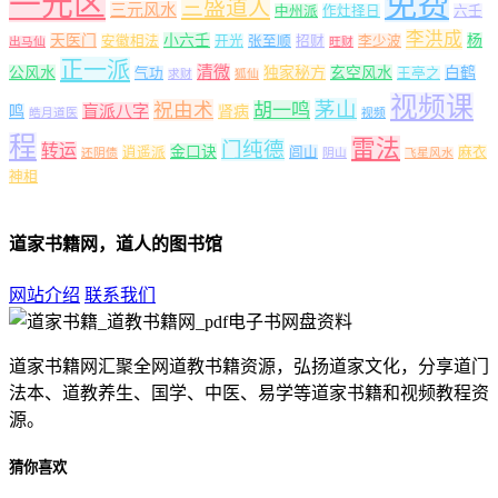
一元区
免费
三盛道人
三元风水
中州派
作灶择日
六壬
李洪成
天医门
小六壬
杨
安徽相法
开光
张至顺
招财
李少波
出马仙
旺财
正一派
清微
公风水
独家秘方
玄空风水
白鹤
气功
王亭之
求财
狐仙
视频课
茅山
祝由术
胡一鸣
盲派八字
鸣
肾病
皓月道医
视频
程
雷法
门纯德
转运
金口诀
逍遥派
闾山
麻衣
还阴债
阴山
飞星风水
神相
道家书籍网，道人的图书馆
网站介绍
联系我们
道家书籍网汇聚全网道教书籍资源，弘扬道家文化，分享道门
法本、道教养生、国学、中医、易学等道家书籍和视频教程资
源。
猜你喜欢