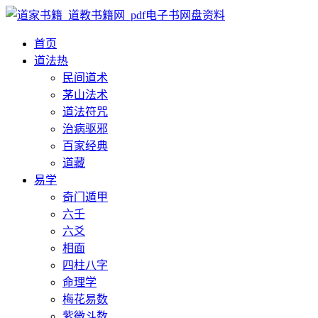
首页
道法
热
民间道术
茅山法术
道法符咒
治病驱邪
百家经典
道藏
易学
奇门遁甲
六壬
六爻
相面
四柱八字
命理学
梅花易数
紫微斗数