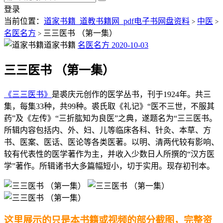
登录
当前位置：
道家书籍_道教书籍网_pdf电子书网盘资料
中医
>
>
名医名方
三三医书 （第一集）
>
道家书籍
名医名方
2020-10-03
三三医书 （第一集）
《三三医书》
是裘庆元创作的医学丛书，刊于1924年。共三
集，每集33种，共99种。裘氏取《礼记》“医不三世，不服其
药”及《左传》“三折肱知为良医”之典，遂题名为“三三医书。
所辑内容包括内、外、妇、儿等临床各科、针灸、本草、方
书、医案、医话、医论等各类医著。以明、清两代较有影响、
较有代表性的医学著作为主，并收入少数日人所撰的“汉方医
学”著作。所辑诸书大多篇幅短小，切于实用。现存初刊本。
这里展示的只是本书籍或视频的部分截图，完整资