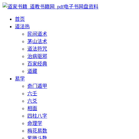
首页
道法
热
民间道术
茅山法术
道法符咒
治病驱邪
百家经典
道藏
易学
奇门遁甲
六壬
六爻
相面
四柱八字
命理学
梅花易数
紫微斗数