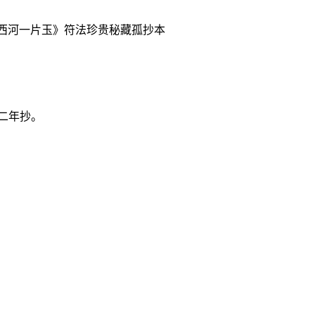
西河一片玉》符法珍贵秘藏孤抄本
二年抄。