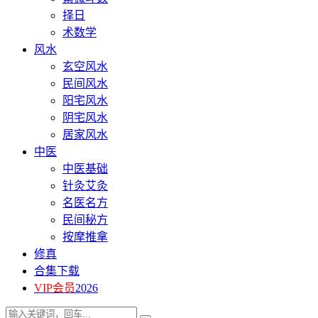
择日
术数学
风水
玄空风水
民间风水
阳宅风水
阴宅风水
居家风水
中医
中医基础
针灸艾灸
名医名方
民间秘方
按摩推拿
修真
合集下载
VIP会员
2026