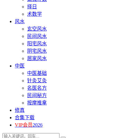
择日
术数学
风水
玄空风水
民间风水
阳宅风水
阴宅风水
居家风水
中医
中医基础
针灸艾灸
名医名方
民间秘方
按摩推拿
修真
合集下载
VIP会员
2026