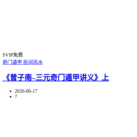
SVIP免费
奇门遁甲
民间风水
《曾子南–三元奇门遁甲讲义》上
2026-06-17
7