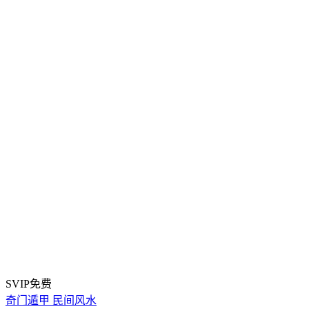
SVIP免费
奇门遁甲
民间风水