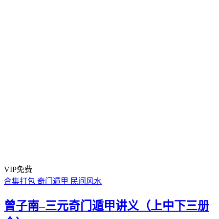
VIP免费
合集打包
奇门遁甲
民间风水
曾子南–三元奇门遁甲讲义（上中下三册