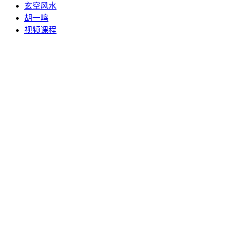
玄空风水
胡一鸣
视频课程