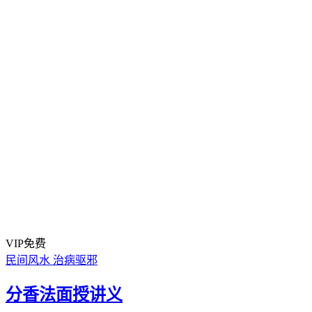
VIP免费
民间风水
治病驱邪
分香法面授讲义