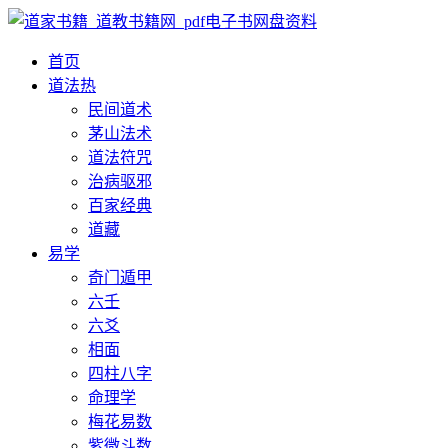
首页
道法
热
民间道术
茅山法术
道法符咒
治病驱邪
百家经典
道藏
易学
奇门遁甲
六壬
六爻
相面
四柱八字
命理学
梅花易数
紫微斗数