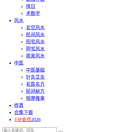
择日
术数学
风水
玄空风水
民间风水
阳宅风水
阴宅风水
居家风水
中医
中医基础
针灸艾灸
名医名方
民间秘方
按摩推拿
修真
合集下载
VIP会员
2026