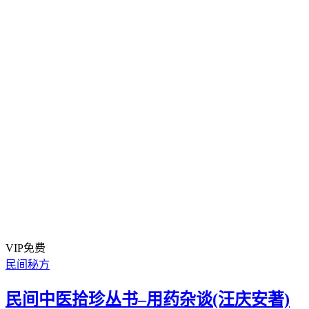
VIP免费
民间秘方
民间中医拾珍丛书–用药杂谈(汪庆安著)