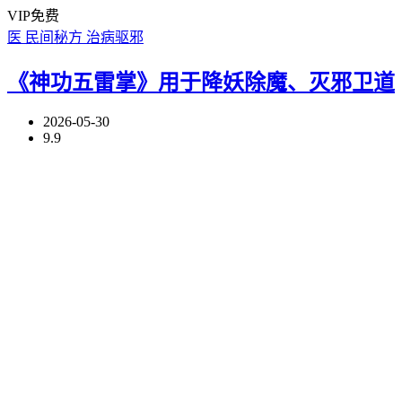
VIP免费
医
民间秘方
治病驱邪
《神功五雷掌》用于降妖除魔、灭邪卫道
2026-05-30
9.9