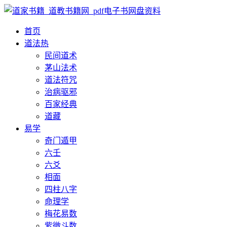
首页
道法
热
民间道术
茅山法术
道法符咒
治病驱邪
百家经典
道藏
易学
奇门遁甲
六壬
六爻
相面
四柱八字
命理学
梅花易数
紫微斗数