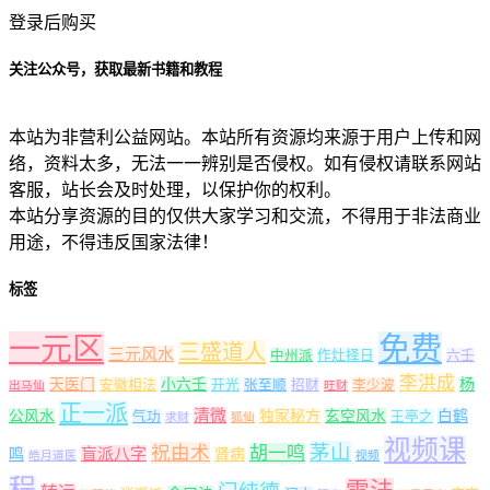
登录后购买
关注公众号，获取最新书籍和教程
本站为非营利公益网站。本站所有资源均来源于用户上传和网
络，资料太多，无法一一辨别是否侵权。如有侵权请联系网站
客服，站长会及时处理，以保护你的权利。
本站分享资源的目的仅供大家学习和交流，不得用于非法商业
用途，不得违反国家法律！
标签
一元区
免费
三盛道人
三元风水
中州派
作灶择日
六壬
李洪成
天医门
小六壬
杨
安徽相法
开光
张至顺
招财
李少波
出马仙
旺财
正一派
清微
公风水
独家秘方
玄空风水
白鹤
气功
王亭之
求财
狐仙
视频课
茅山
祝由术
胡一鸣
盲派八字
鸣
肾病
皓月道医
视频
程