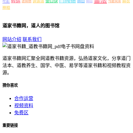
雷法
门纯德
转运
金口诀
逍遥派
闾山
麻衣
还阴债
阴山
飞星风水
神相
道家书籍网，道人的图书馆
网站介绍
联系我们
道家书籍网汇聚全网道教书籍资源，弘扬道家文化，分享道门
法本、道教养生、国学、中医、易学等道家书籍和视频教程资
源。
猜你喜欢
合作运营
视频资料
免费区
重要链接