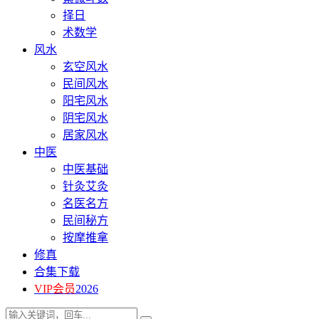
择日
术数学
风水
玄空风水
民间风水
阳宅风水
阴宅风水
居家风水
中医
中医基础
针灸艾灸
名医名方
民间秘方
按摩推拿
修真
合集下载
VIP会员
2026