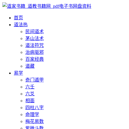
首页
道法
热
民间道术
茅山法术
道法符咒
治病驱邪
百家经典
道藏
易学
奇门遁甲
六壬
六爻
相面
四柱八字
命理学
梅花易数
紫微斗数