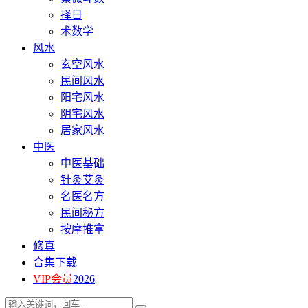
择日
术数学
风水
玄空风水
民间风水
阳宅风水
阴宅风水
居家风水
中医
中医基础
针灸艾灸
名医名方
民间秘方
按摩推拿
修真
合集下载
VIP会员
2026