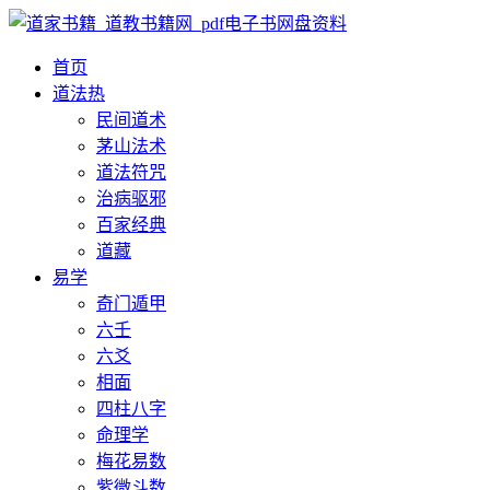
首页
道法
热
民间道术
茅山法术
道法符咒
治病驱邪
百家经典
道藏
易学
奇门遁甲
六壬
六爻
相面
四柱八字
命理学
梅花易数
紫微斗数