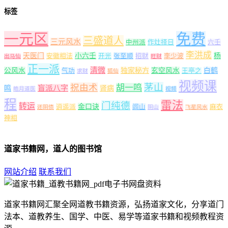
标签
一元区
免费
三盛道人
三元风水
中州派
作灶择日
六壬
李洪成
天医门
小六壬
杨
安徽相法
开光
张至顺
招财
李少波
出马仙
旺财
正一派
清微
公风水
独家秘方
玄空风水
白鹤
气功
王亭之
求财
狐仙
视频课
茅山
祝由术
胡一鸣
盲派八字
鸣
肾病
皓月道医
视频
程
雷法
门纯德
转运
金口诀
逍遥派
闾山
麻衣
还阴债
阴山
飞星风水
神相
道家书籍网，道人的图书馆
网站介绍
联系我们
道家书籍网汇聚全网道教书籍资源，弘扬道家文化，分享道门
法本、道教养生、国学、中医、易学等道家书籍和视频教程资