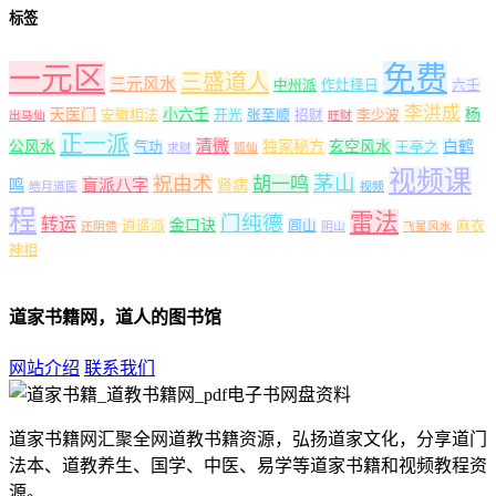
标签
一元区
免费
三盛道人
三元风水
中州派
作灶择日
六壬
李洪成
天医门
小六壬
杨
安徽相法
开光
张至顺
招财
李少波
出马仙
旺财
正一派
清微
公风水
独家秘方
玄空风水
白鹤
气功
王亭之
求财
狐仙
视频课
茅山
祝由术
胡一鸣
盲派八字
鸣
肾病
皓月道医
视频
程
雷法
门纯德
转运
金口诀
逍遥派
闾山
麻衣
还阴债
阴山
飞星风水
神相
道家书籍网，道人的图书馆
网站介绍
联系我们
道家书籍网汇聚全网道教书籍资源，弘扬道家文化，分享道门
法本、道教养生、国学、中医、易学等道家书籍和视频教程资
源。