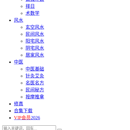
择日
术数学
风水
玄空风水
民间风水
阳宅风水
阴宅风水
居家风水
中医
中医基础
针灸艾灸
名医名方
民间秘方
按摩推拿
修真
合集下载
VIP会员
2026