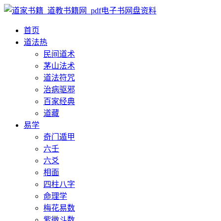
首页
道法
热
民间道术
茅山法术
道法符咒
治病驱邪
百家经典
道藏
易学
奇门遁甲
六壬
六爻
相面
四柱八字
命理学
梅花易数
紫微斗数