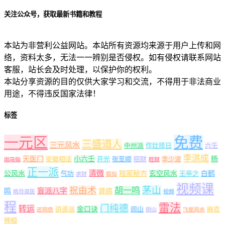
关注公众号，获取最新书籍和教程
本站为非营利公益网站。本站所有资源均来源于用户上传和网
络，资料太多，无法一一辨别是否侵权。如有侵权请联系网站
客服，站长会及时处理，以保护你的权利。
本站分享资源的目的仅供大家学习和交流，不得用于非法商业
用途，不得违反国家法律！
标签
一元区
免费
三盛道人
三元风水
中州派
作灶择日
六壬
李洪成
天医门
小六壬
杨
安徽相法
开光
张至顺
招财
李少波
出马仙
旺财
正一派
清微
公风水
独家秘方
玄空风水
白鹤
气功
王亭之
求财
狐仙
视频课
茅山
祝由术
胡一鸣
盲派八字
鸣
肾病
皓月道医
视频
程
雷法
门纯德
转运
金口诀
逍遥派
闾山
麻衣
还阴债
阴山
飞星风水
神相