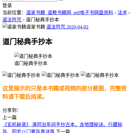
登录
当前位置：
道家书籍_道教书籍网_pdf电子书网盘资料
法术
>
>
道法符咒
道门秘典手抄本
>
道家书籍
道法符咒
2020-04-02
道门秘典手抄本
道门秘典手抄本
这里展示的只是本书籍或视频的部分截图，完整资
料请下载后阅读。
分享到：
上一篇
《玄机秘录》 清同治年间手抄古本，含地理秘诀、行藏秘
旨、阳宅八门要旨真诀等
下一篇