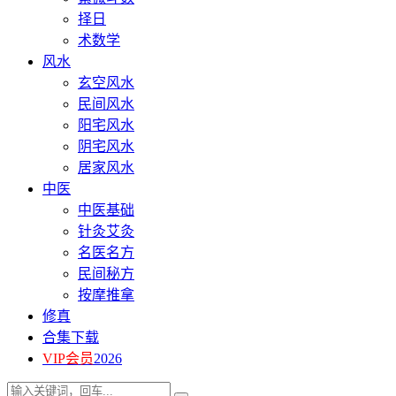
择日
术数学
风水
玄空风水
民间风水
阳宅风水
阴宅风水
居家风水
中医
中医基础
针灸艾灸
名医名方
民间秘方
按摩推拿
修真
合集下载
VIP会员
2026