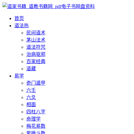
首页
道法
热
民间道术
茅山法术
道法符咒
治病驱邪
百家经典
道藏
易学
奇门遁甲
六壬
六爻
相面
四柱八字
命理学
梅花易数
紫微斗数