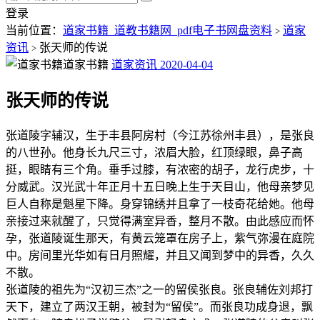
登录
当前位置：
道家书籍_道教书籍网_pdf电子书网盘资料
道家
>
资讯
张天师的传说
>
道家书籍
道家资讯
2020-04-04
张天师的传说
张道陵字辅汉，生于丰县阿房村（今江苏徐州丰县），是张良
的八世孙。他身长九尺三寸，浓眉大脸，红顶绿眼，鼻子高
挺，眼睛有三个角。垂手过膝，有浓密的胡子，龙行虎步，十
分威武。汉光武十年正月十五日晚上生于天目山，他母亲梦见
巨人自称是魁星下降。身穿锦绣并且拿了一枝奇花给她。他母
亲接过来就醒了，只觉得满室异香，整月不散。由此感应而怀
孕，张道陵诞生那天，有黄云笼罩在房子上，紫气弥漫在庭院
中。房间里光华如有日月照耀，并且又闻到梦中的异香，久久
不散。
张道陵的祖先为“汉初三杰”之一的留侯张良。张良辅佐刘邦打
天下，建立了两汉王朝，被封为“留侯”。而张良功成身退，飘