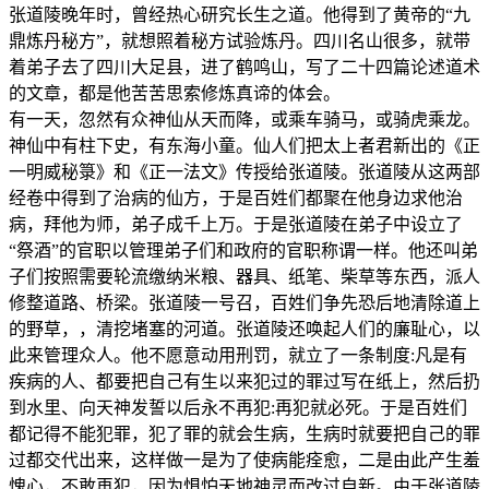
张道陵晚年时，曾经热心研究长生之道。他得到了黄帝的“九
鼎炼丹秘方”，就想照着秘方试验炼丹。四川名山很多，就带
着弟子去了四川大足县，进了鹤鸣山，写了二十四篇论述道术
的文章，都是他苦苦思索修炼真谛的体会。
有一天，忽然有众神仙从天而降，或乘车骑马，或骑虎乘龙。
神仙中有柱下史，有东海小童。仙人们把太上者君新出的《正
一明威秘箓》和《正一法文》传授给张道陵。张道陵从这两部
经卷中得到了治病的仙方，于是百姓们都聚在他身边求他治
病，拜他为师，弟子成千上万。于是张道陵在弟子中设立了
“祭酒”的官职以管理弟子们和政府的官职称谓一样。他还叫弟
子们按照需要轮流缴纳米粮、器具、纸笔、柴草等东西，派人
修整道路、桥梁。张道陵一号召，百姓们争先恐后地清除道上
的野草，，清挖堵塞的河道。张道陵还唤起人们的廉耻心，以
此来管理众人。他不愿意动用刑罚，就立了一条制度:凡是有
疾病的人、都要把自己有生以来犯过的罪过写在纸上，然后扔
到水里、向天神发誓以后永不再犯:再犯就必死。于是百姓们
都记得不能犯罪，犯了罪的就会生病，生病时就要把自己的罪
过都交代出来，这样做一是为了使病能痊愈，二是由此产生羞
愧心，不敢再犯，因为惧怕天地神灵而改过自新。由于张道陵