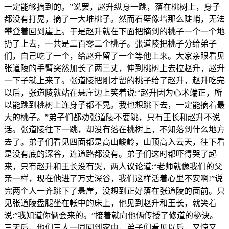
一定能够摘到的。”说罢，赵升纵身一跳，落在桃树上，身子
都没有打晃，摘了一大堆桃子。然而石壁像墙那么陡峭，无法
攀登着回到崖上。于是赵升就在下面把摘到的桃子一个一个地
扔了上去，一共是二百零二个桃子。张道陵把桃子分给弟子
们，自己吃了一个，给赵升留了一个等他上来。大家亲眼看见
张道陵的手臂突然加长了两三丈，伸到桃树上去拉赵升，赵升
一下子就上来了。张道陵把刚才留的桃子给了赵升，赵升吃完
以后，张道陵就站在悬崖边上笑着说:“赵升因为心术端正，所
以能跳到桃树上连身子都不晃。我也想跳下去，一定能摘着最
大的桃子。”弟子们都劝张道陵不要跳，只有王长和赵升不说
话。张道陵往下一跳，却没有落在桃树上，不知落到什么地方
去了。弟子们看见四面都是高山峻岭，山顶高入云天，往下看
是没有底的深谷，连道路都没有。弟子们这时都吓得哭了起
来，只有赵升和王长没有哭，两人议论道:“老师就像我们的父
亲一样，现在他进了万丈深谷，我们这样活着心里不安啊!”说
完两个人一齐跳下了悬崖，没想到正好落在张道陵的面前。只
见张道陵盘腿坐在帐中的床上，他见到赵升和王长，就笑着
说:”我知道你俩会来的。”接着就向他俩传授了修道的秘诀。
三天后，他们三人一同回到家中，弟子们看见以后，又惊又