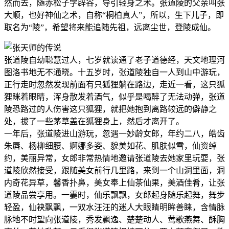
然而去，随赤松子学辟谷，导引轻身之术。张道陵的父亲叫张
大顺，也好神仙之术，自称“桐柏真人”，所以，生下儿子，即
取名为“陵”，希望将来能追随先祖，远离尘世，登陵成仙。
张道陵自幼聪慧过人，七岁就读通了老子道德经，天文地理河
图洛书地无不通晓。十五岁时，张道陵独自一人到山中游玩，
正行走时忽然发现前面有只狐狸躺在路边，走近一看，这只狐
狸眯着眼睛，浑身散发着酒气，似乎是喝醉了无法动弹，张道
陵恐路过的人伤害这只狐狸，就把她抱到离路较远的僻静之
处，拔了一些茅草盖在狐狸身上，然后才离开了。
一年后，张道陵进山游玩，忽遇一妙龄女郎，年约二八，皓齿
朱唇、杨柳细腰、婀娜多姿、貌美如花、肌肤似雪，仙资绰
约，美丽异常，女郎非常热情地邀请张道陵去她家里玩耍，张
道陵欣然接受，跟随美女前行几里路，来到一个山洞里面，洞
内奇花异草，馨香扑鼻，美女奉上仙茶仙果，美酒佳肴，让张
道陵品尝享用。一霎时，仙乐飘飘，女郎起身随乐起舞，舞步
轻盈，仙袂飘飘，一双水汪汪的迷人大眼睛明眸善睐，含情脉
脉地不时望向张道陵，秀发飘逸、楚楚动人、莺歌燕舞、酥胸