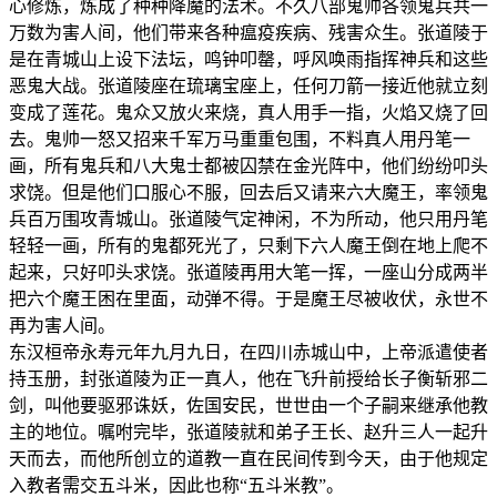
心修炼，炼成了种种降魔的法术。不久八部鬼帅各领鬼兵共一
万数为害人间，他们带来各种瘟疫疾病、残害众生。张道陵于
是在青城山上设下法坛，鸣钟叩罄，呼风唤雨指挥神兵和这些
恶鬼大战。张道陵座在琉璃宝座上，任何刀箭一接近他就立刻
变成了莲花。鬼众又放火来烧，真人用手一指，火焰又烧了回
去。鬼帅一怒又招来千军万马重重包围，不料真人用丹笔一
画，所有鬼兵和八大鬼士都被囚禁在金光阵中，他们纷纷叩头
求饶。但是他们口服心不服，回去后又请来六大魔王，率领鬼
兵百万围攻青城山。张道陵气定神闲，不为所动，他只用丹笔
轻轻一画，所有的鬼都死光了，只剩下六人魔王倒在地上爬不
起来，只好叩头求饶。张道陵再用大笔一挥，一座山分成两半
把六个魔王困在里面，动弹不得。于是魔王尽被收伏，永世不
再为害人间。
东汉桓帝永寿元年九月九日，在四川赤城山中，上帝派遣使者
持玉册，封张道陵为正一真人，他在飞升前授给长子衡斩邪二
剑，叫他要驱邪诛妖，佐国安民，世世由一个子嗣来继承他教
主的地位。嘱咐完毕，张道陵就和弟子王长、赵升三人一起升
天而去，而他所创立的道教一直在民间传到今天，由于他规定
入教者需交五斗米，因此也称“五斗米教”。