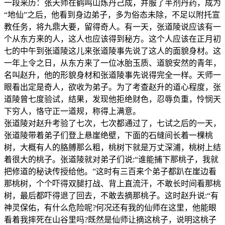
一段来历：张天师在鹤鸣山炼丹己成，并服了半剂丹药，成为
“地仙”之后，他看到身边弟子，多为俗态未除，不足以附托宣
教任务，将九鼎大要，留得奇人。有一天，张道陵说应该有一
个从东方来的人，这人也应该得到秘方。这个人应该在正月初
七的中午到张道陵这儿来张道陵事先说了这人的面貌身材。这
一年上令之日，从东方来了一位冰胎玉质、道貌安然的青年，
名叫赵升，他的形貌身材和张道陵事先说得完全一样。天师一
眼看出定是奇人，欲收为弟子。为了考查赵升的道心程度，张
道陵曾七度验试，结果，发现他拒绝财色，忍辱负重，怜悯天
下穷人，恪守正一道规，称得上满意。
张道陵对赵升考验了七次，七次都通过了，七试之后的一天，
张道陵带着弟子们登上悬崖绝壁，下面的石缝间长着一棵桃
树，大概有人的胳膊那么粗，桃树下就是万丈深浦，桃树上结
着很大的桃子。张道陵就对弟子们说:“谁能捕下那桃子，我就
把修道的秘诀传授给他。”这时有三百来个弟子都趴在崖边看
那桃树，个个吓得双腿打战、背上直流汗，不敢长时间看那桃
树，最后都吓得退了回去，不敢去摘那桃子。这时赵升说:“有
神灵保佑，有什么危险呢?何况还有我的仙师在这里，他能眼
看着我摔死在山谷里吗?既然是仙师让摘这桃子，说明这桃子