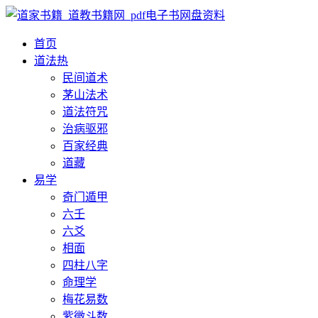
首页
道法
热
民间道术
茅山法术
道法符咒
治病驱邪
百家经典
道藏
易学
奇门遁甲
六壬
六爻
相面
四柱八字
命理学
梅花易数
紫微斗数