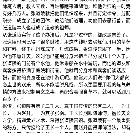
除魔去病，救人无数，百姓都跑来追随他，拜他为师的一时竟
有好几万人。张道陵就把他们组织起来，并且订定律令、分配
职务，成立了道教团体，教给他们道理，劝他们去恶行善，而
张道陵本人也就成了道教的祖师。
从张道陵实行了这个办法后，凡是犯过罪的，都改恶向善了。
张道陵也因此得了很多财物，用这些钱财去买炼仙丹用的草药
和石料，终于把丹炼成了。丹炼成后，张道陵只服了一半，因
为他不愿升天，这时他已能用分身术把自己分成几十个人了。
张道陵的门前有个水池，他常乘船在水中游玩，而他的道友和
宾客多得挤满了庭院和街巷。他就用分身术和宾客们谈话应
酬，而他的真身还在池中游玩呢。他常对人们说:“你们大都贪
恋尘世的欢乐，所以不能超脱凡俗，所以更需要用我的炼气养
精的方法来控制男女之事，再配合着服食草本，就可以活到几
百岁了。”
据传，张道陵有弟子三千人，真正得其传的只有三人：一为王
长，一为赵升，一为其子张衡。王长长期跟随师傅，擅长天文
之学，精通黄老之术，深得张道陵赏识。张道陵有一个最重要
的秘方。只传授给了王长一个人。而赵升能得师傅道法，却有