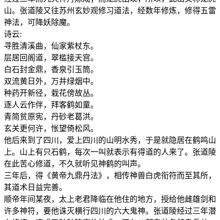
山。张道陵又往苏州玄妙观修习道法，经数年修炼，修得五雷
神法，可降妖除魔。
诗云:
寻胜清溪曲，仙家紫杖东。
层居回阁道，翠槛接天宫。
白石封金鼎，香泉引玉筒。
双流黄日外，万井绿烟中。
种药开新径，栽花傍故丛。
逐人云作伴，拜客鹤如童。
青简贫原宪，丹砂老葛洪。
玄关更何许，怅望倚松风。
他后来到了四川，爱上四川的山明水秀，于是就隐居在鹤鸣山
上。山上有只石鹤，每次一叫就表示有得道的人来了。张道陵
在此苦心修道，不久就听见神鹤的叫声。
三年后，得《黄帝九鼎丹法》，相传神兽白虎衔符而至其所，
其道术日益完善。
顺帝年间某夜，太上老君降临在他住的地方，授给他雌雄剑和
许多神符，要他诛灭横行四川的六大鬼神。张道陵经过三年潜