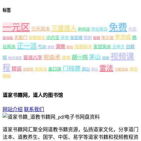
标签
一元区
免费
三盛道人
三元风水
中州派
作灶择日
六壬
李洪成
天医门
小六壬
杨
安徽相法
开光
张至顺
招财
李少波
出马仙
旺财
正一派
清微
公风水
独家秘方
玄空风水
白鹤
气功
王亭之
求财
狐仙
视频课
茅山
祝由术
胡一鸣
盲派八字
鸣
肾病
皓月道医
视频
程
雷法
门纯德
转运
金口诀
逍遥派
闾山
麻衣
还阴债
阴山
飞星风水
神相
道家书籍网，道人的图书馆
网站介绍
联系我们
道家书籍网汇聚全网道教书籍资源，弘扬道家文化，分享道门
法本、道教养生、国学、中医、易学等道家书籍和视频教程资