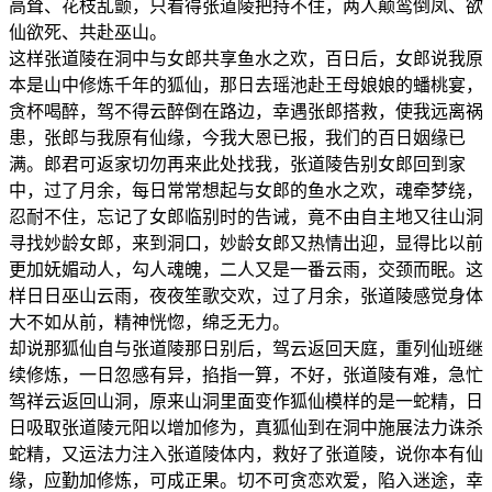
高耸、花枝乱颤，只看得张道陵把持不住，两人颠鸾倒凤、欲
仙欲死、共赴巫山。
这样张道陵在洞中与女郎共享鱼水之欢，百日后，女郎说我原
本是山中修炼千年的狐仙，那日去瑶池赴王母娘娘的蟠桃宴，
贪杯喝醉，驾不得云醉倒在路边，幸遇张郎搭救，使我远离祸
患，张郎与我原有仙缘，今我大恩已报，我们的百日姻缘已
满。郎君可返家切勿再来此处找我，张道陵告别女郎回到家
中，过了月余，每日常常想起与女郎的鱼水之欢，魂牵梦绕，
忍耐不住，忘记了女郎临别时的告诫，竟不由自主地又往山洞
寻找妙龄女郎，来到洞口，妙龄女郎又热情出迎，显得比以前
更加妩媚动人，勾人魂魄，二人又是一番云雨，交颈而眠。这
样日日巫山云雨，夜夜笙歌交欢，过了月余，张道陵感觉身体
大不如从前，精神恍惚，绵乏无力。
却说那狐仙自与张道陵那日别后，驾云返回天庭，重列仙班继
续修炼，一日忽感有异，掐指一算，不好，张道陵有难，急忙
驾祥云返回山洞，原来山洞里面变作狐仙模样的是一蛇精，日
日吸取张道陵元阳以增加修为，真狐仙到在洞中施展法力诛杀
蛇精，又运法力注入张道陵体内，救好了张道陵，说你本有仙
缘，应勤加修炼，可成正果。切不可贪恋欢爱，陷入迷途，幸