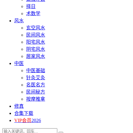
择日
术数学
风水
玄空风水
民间风水
阳宅风水
阴宅风水
居家风水
中医
中医基础
针灸艾灸
名医名方
民间秘方
按摩推拿
修真
合集下载
VIP会员
2026