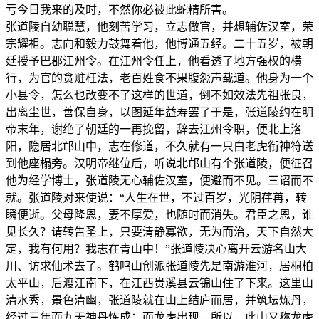
亏今日我来的及时，不然你必被此蛇精所害。
张道陵自幼聪慧，他刻苦学习，立志做官，并想辅佐汉室，荣
宗耀祖。志向和毅力鼓舞着他，他博通五经。二十五岁，被朝
廷授予巴郡江州令。在江州令任上，他看透了地方强权的横
行，为官的贪赃枉法，老百姓食不果腹怨声载道。他身为一个
小县令，怎么也改变不了这样的世道，倒不如效法先祖张良，
出离尘世，善保自身，以图延年益寿罢了于是，张道陵约在明
帝末年，谢绝了朝廷的一再挽留，辞去江州令职，便北上洛
阳，隐居北邙山中，志在修道，不久就有一只白老虎衔神符送
到他座榻旁。汉明帝继位后，听说北邙山有个张道陵，便征召
他为经学博士，张道陵无心辅佐汉室，便避而不见。三诏而不
就。张道陵对来使说：“人生在世，不过百岁，光阴荏苒，转
瞬便逝。父母隆恩，妻不厚爱，也随时而消失。君臣之恩，谁
见长久？请转告圣上，只要清静寡欲，无为而治，天下自然大
定，我有何用？我志在青山中！”张道陵决心离开云游名山大
川、访求仙术去了。鹤鸣山创派张道陵先是南游淮河，居桐柏
太平山，后渡江南下，在江西贵溪县云锦山住了下来。这里山
清水秀，景色清幽，张道陵就在山上结庐而居，并筑坛炼丹，
经过三年而九天神丹炼成；而龙虎出现，所以，此山又称龙虎