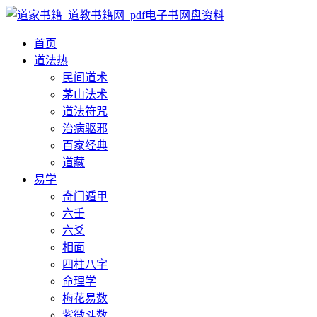
首页
道法
热
民间道术
茅山法术
道法符咒
治病驱邪
百家经典
道藏
易学
奇门遁甲
六壬
六爻
相面
四柱八字
命理学
梅花易数
紫微斗数