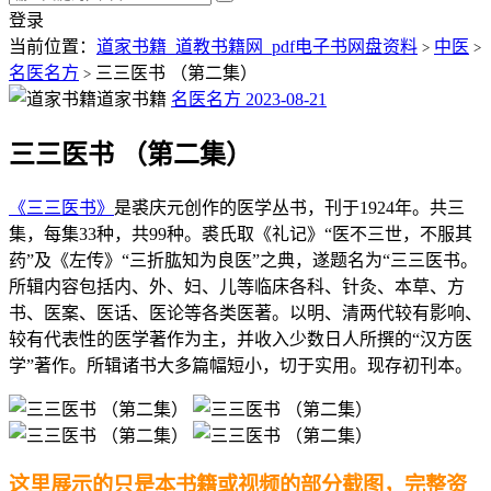
登录
当前位置：
道家书籍_道教书籍网_pdf电子书网盘资料
中医
>
>
名医名方
三三医书 （第二集）
>
道家书籍
名医名方
2023-08-21
三三医书 （第二集）
《三三医书》
是裘庆元创作的医学丛书，刊于1924年。共三
集，每集33种，共99种。裘氏取《礼记》“医不三世，不服其
药”及《左传》“三折肱知为良医”之典，遂题名为“三三医书。
所辑内容包括内、外、妇、儿等临床各科、针灸、本草、方
书、医案、医话、医论等各类医著。以明、清两代较有影响、
较有代表性的医学著作为主，并收入少数日人所撰的“汉方医
学”著作。所辑诸书大多篇幅短小，切于实用。现存初刊本。
这里展示的只是本书籍或视频的部分截图，完整资