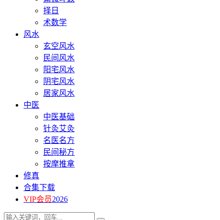
择日
术数学
风水
玄空风水
民间风水
阳宅风水
阴宅风水
居家风水
中医
中医基础
针灸艾灸
名医名方
民间秘方
按摩推拿
修真
合集下载
VIP会员
2026