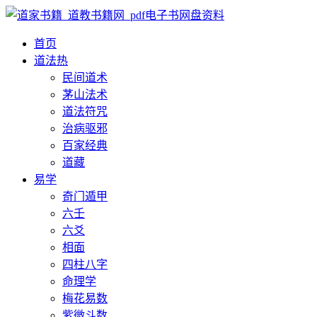
首页
道法
热
民间道术
茅山法术
道法符咒
治病驱邪
百家经典
道藏
易学
奇门遁甲
六壬
六爻
相面
四柱八字
命理学
梅花易数
紫微斗数