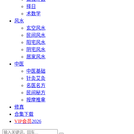
择日
术数学
风水
玄空风水
民间风水
阳宅风水
阴宅风水
居家风水
中医
中医基础
针灸艾灸
名医名方
民间秘方
按摩推拿
修真
合集下载
VIP会员
2026