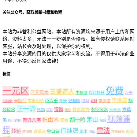
关注公众号，获取最新书籍和教程
本站为非营利公益网站。本站所有资源均来源于用户上传和网
络，资料太多，无法一一辨别是否侵权。如有侵权请联系网站
客服，站长会及时处理，以保护你的权利。
本站分享资源的目的仅供大家学习和交流，不得用于非法商业
用途，不得违反国家法律！
标签
一元区
免费
三盛道人
三元风水
中州派
作灶择日
六壬
李洪成
天医门
小六壬
杨
安徽相法
开光
张至顺
招财
李少波
出马仙
旺财
正一派
清微
公风水
独家秘方
玄空风水
白鹤
气功
王亭之
求财
狐仙
视频课
茅山
祝由术
胡一鸣
盲派八字
鸣
肾病
皓月道医
视频
程
雷法
门纯德
转运
金口诀
逍遥派
闾山
麻衣
还阴债
阴山
飞星风水