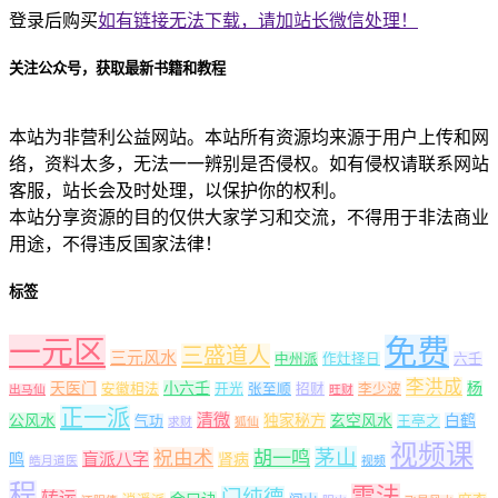
登录后购买
如有链接无法下载，请加站长微信处理！
关注公众号，获取最新书籍和教程
本站为非营利公益网站。本站所有资源均来源于用户上传和网
络，资料太多，无法一一辨别是否侵权。如有侵权请联系网站
客服，站长会及时处理，以保护你的权利。
本站分享资源的目的仅供大家学习和交流，不得用于非法商业
用途，不得违反国家法律！
标签
一元区
免费
三盛道人
三元风水
中州派
作灶择日
六壬
李洪成
天医门
小六壬
杨
安徽相法
开光
张至顺
招财
李少波
出马仙
旺财
正一派
清微
公风水
独家秘方
玄空风水
白鹤
气功
王亭之
求财
狐仙
视频课
茅山
祝由术
胡一鸣
盲派八字
鸣
肾病
皓月道医
视频
程
雷法
门纯德