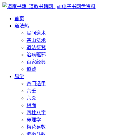
首页
道法
热
民间道术
茅山法术
道法符咒
治病驱邪
百家经典
道藏
易学
奇门遁甲
六壬
六爻
相面
四柱八字
命理学
梅花易数
紫微斗数