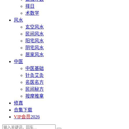
择日
术数学
风水
玄空风水
民间风水
阳宅风水
阴宅风水
居家风水
中医
中医基础
针灸艾灸
名医名方
民间秘方
按摩推拿
修真
合集下载
VIP会员
2026