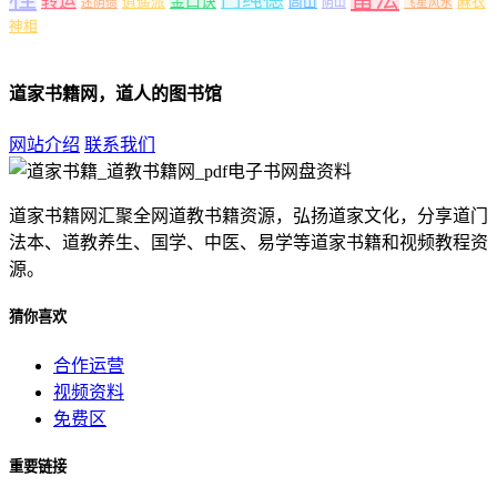
转运
金口诀
逍遥派
闾山
麻衣
还阴债
阴山
飞星风水
神相
道家书籍网，道人的图书馆
网站介绍
联系我们
道家书籍网汇聚全网道教书籍资源，弘扬道家文化，分享道门
法本、道教养生、国学、中医、易学等道家书籍和视频教程资
源。
猜你喜欢
合作运营
视频资料
免费区
重要链接