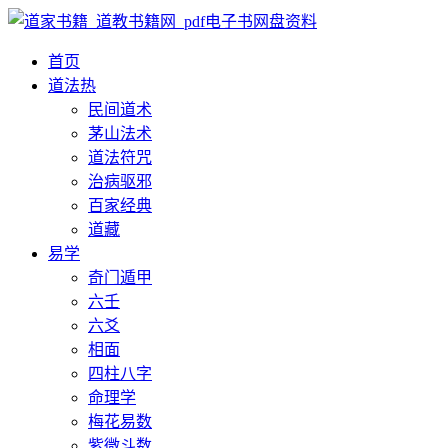
首页
道法
热
民间道术
茅山法术
道法符咒
治病驱邪
百家经典
道藏
易学
奇门遁甲
六壬
六爻
相面
四柱八字
命理学
梅花易数
紫微斗数