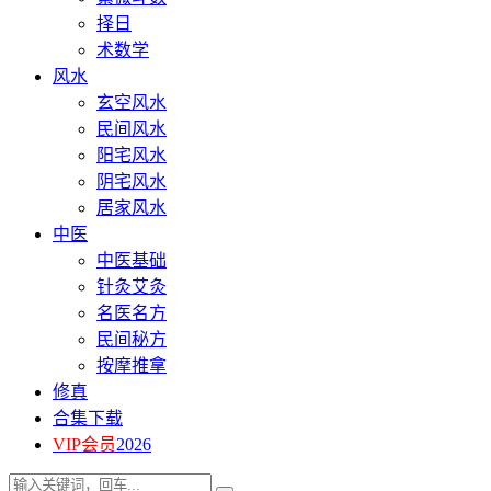
择日
术数学
风水
玄空风水
民间风水
阳宅风水
阴宅风水
居家风水
中医
中医基础
针灸艾灸
名医名方
民间秘方
按摩推拿
修真
合集下载
VIP会员
2026