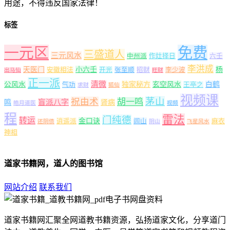
用途，不得违反国家法律！
标签
一元区
免费
三盛道人
三元风水
中州派
作灶择日
六壬
李洪成
天医门
小六壬
杨
安徽相法
开光
张至顺
招财
李少波
出马仙
旺财
正一派
清微
公风水
独家秘方
玄空风水
白鹤
气功
王亭之
求财
狐仙
视频课
茅山
祝由术
胡一鸣
盲派八字
鸣
肾病
皓月道医
视频
程
雷法
门纯德
转运
金口诀
逍遥派
闾山
麻衣
还阴债
阴山
飞星风水
神相
道家书籍网，道人的图书馆
网站介绍
联系我们
道家书籍网汇聚全网道教书籍资源，弘扬道家文化，分享道门