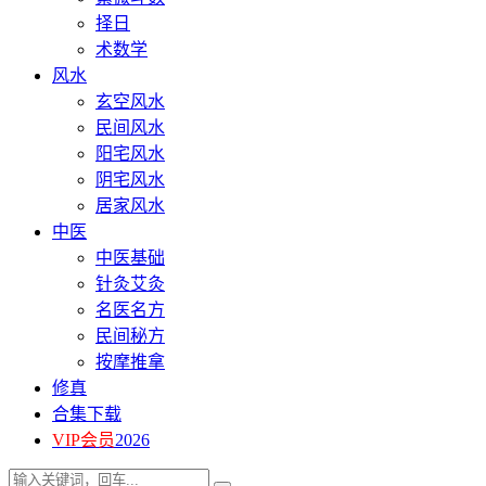
择日
术数学
风水
玄空风水
民间风水
阳宅风水
阴宅风水
居家风水
中医
中医基础
针灸艾灸
名医名方
民间秘方
按摩推拿
修真
合集下载
VIP会员
2026