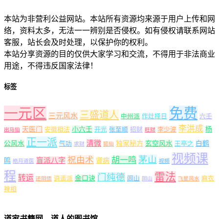
本站为非营利公益网站。本站所有资源均来源于用户上传和网
络，资料太多，无法一一辨别是否侵权。如有侵权请联系网站
客服，站长会及时处理，以保护你的权利。
本站分享资源的目的仅供大家学习和交流，不得用于非法商业
用途，不得违反国家法律！
标签
一元区
免费
三盛道人
三元风水
中州派
作灶择日
六壬
李洪成
天医门
小六壬
杨
安徽相法
开光
张至顺
招财
李少波
出马仙
旺财
正一派
清微
公风水
独家秘方
玄空风水
白鹤
气功
王亭之
求财
狐仙
视频课
茅山
祝由术
胡一鸣
盲派八字
鸣
肾病
皓月道医
视频
程
雷法
门纯德
转运
金口诀
逍遥派
闾山
麻衣
还阴债
阴山
飞星风水
神相
道家书籍网，道人的图书馆