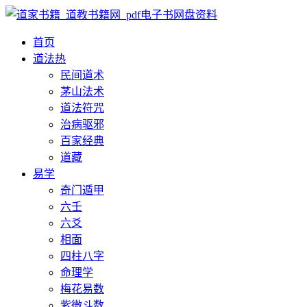
首页
道法
热
民间道术
茅山法术
道法符咒
治病驱邪
百家经典
道藏
易学
奇门遁甲
六壬
六爻
相面
四柱八字
命理学
梅花易数
紫微斗数