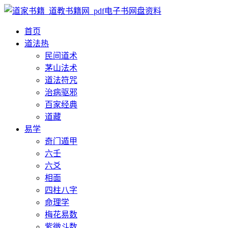
首页
道法
热
民间道术
茅山法术
道法符咒
治病驱邪
百家经典
道藏
易学
奇门遁甲
六壬
六爻
相面
四柱八字
命理学
梅花易数
紫微斗数