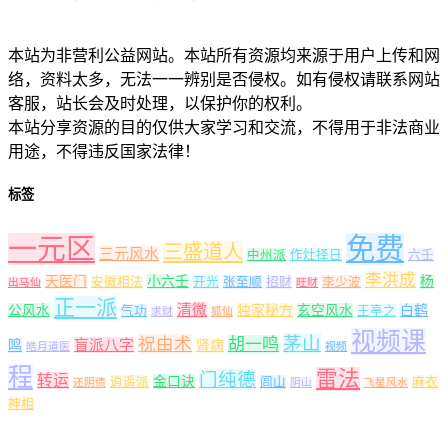
本站为非营利公益网站。本站所有资源均来源于用户上传和网
络，资料太多，无法一一辨别是否侵权。如有侵权请联系网站
客服，站长会及时处理，以保护你的权利。
本站分享资源的目的仅供大家学习和交流，不得用于非法商业
用途，不得违反国家法律！
标签
一元区
免费
三盛道人
三元风水
中州派
作灶择日
六壬
李洪成
天医门
小六壬
杨
安徽相法
开光
张至顺
招财
李少波
出马仙
旺财
正一派
清微
公风水
独家秘方
玄空风水
白鹤
气功
王亭之
求财
狐仙
视频课
茅山
祝由术
胡一鸣
盲派八字
鸣
肾病
皓月道医
视频
程
雷法
门纯德
转运
金口诀
逍遥派
闾山
麻衣
还阴债
阴山
飞星风水
神相