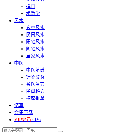
择日
术数学
风水
玄空风水
民间风水
阳宅风水
阴宅风水
居家风水
中医
中医基础
针灸艾灸
名医名方
民间秘方
按摩推拿
修真
合集下载
VIP会员
2026