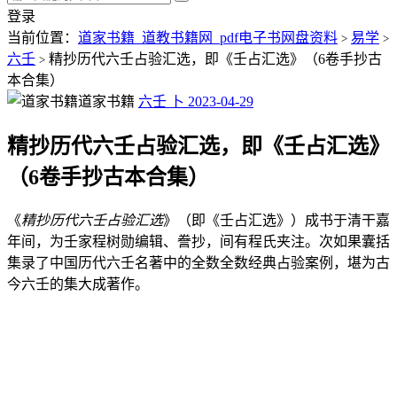
登录
当前位置：
道家书籍_道教书籍网_pdf电子书网盘资料
易学
>
>
六壬
精抄历代六壬占验汇选，即《壬占汇选》（6卷手抄古
>
本合集）
道家书籍
六壬
卜
2023-04-29
精抄历代六壬占验汇选，即《壬占汇选》
（6卷手抄古本合集）
《
精抄历代六壬占验汇选
》（即《壬占汇选》）成书于清干嘉
年间，为壬家程树勋编辑、誊抄，间有程氏夹注。次如果囊括
集录了中国历代六壬名著中的全数全数经典占验案例，堪为古
今六壬的集大成著作。