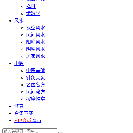
择日
术数学
风水
玄空风水
民间风水
阳宅风水
阴宅风水
居家风水
中医
中医基础
针灸艾灸
名医名方
民间秘方
按摩推拿
修真
合集下载
VIP会员
2026