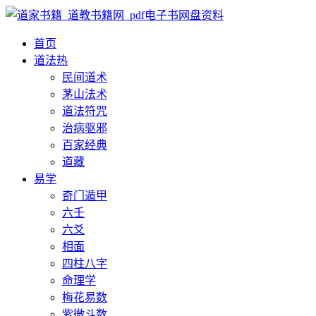
首页
道法
热
民间道术
茅山法术
道法符咒
治病驱邪
百家经典
道藏
易学
奇门遁甲
六壬
六爻
相面
四柱八字
命理学
梅花易数
紫微斗数