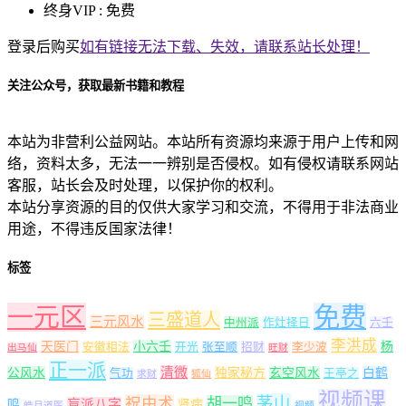
终身VIP :
免费
登录后购买
如有链接无法下载、失效，请联系站长处理！
关注公众号，获取最新书籍和教程
本站为非营利公益网站。本站所有资源均来源于用户上传和网
络，资料太多，无法一一辨别是否侵权。如有侵权请联系网站
客服，站长会及时处理，以保护你的权利。
本站分享资源的目的仅供大家学习和交流，不得用于非法商业
用途，不得违反国家法律！
标签
一元区
免费
三盛道人
三元风水
中州派
作灶择日
六壬
李洪成
天医门
小六壬
杨
安徽相法
开光
张至顺
招财
李少波
出马仙
旺财
正一派
清微
公风水
独家秘方
玄空风水
白鹤
气功
王亭之
求财
狐仙
视频课
茅山
祝由术
胡一鸣
盲派八字
鸣
肾病
皓月道医
视频