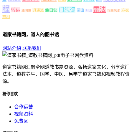
程
雷法
门纯德
转运
金口诀
逍遥派
闾山
麻衣
还阴债
阴山
飞星风水
神相
道家书籍网，道人的图书馆
网站介绍
联系我们
道家书籍网汇聚全网道教书籍资源，弘扬道家文化，分享道门
法本、道教养生、国学、中医、易学等道家书籍和视频教程资
源。
猜你喜欢
合作运营
视频资料
免费区