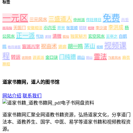
标签
一元区
免费
三盛道人
三元风水
中州派
作灶择日
六壬
李洪成
天医门
小六壬
杨
安徽相法
开光
张至顺
招财
李少波
出马仙
旺财
正一派
清微
公风水
独家秘方
玄空风水
白鹤
气功
王亭之
求财
狐仙
视频课
茅山
祝由术
胡一鸣
盲派八字
鸣
肾病
皓月道医
视频
程
雷法
门纯德
转运
金口诀
逍遥派
闾山
麻衣
还阴债
阴山
飞星风水
神相
道家书籍网，道人的图书馆
网站介绍
联系我们
道家书籍网汇聚全网道教书籍资源，弘扬道家文化，分享道门
法本、道教养生、国学、中医、易学等道家书籍和视频教程资
源。