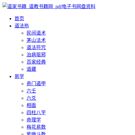
首页
道法
热
民间道术
茅山法术
道法符咒
治病驱邪
百家经典
道藏
易学
奇门遁甲
六壬
六爻
相面
四柱八字
命理学
梅花易数
紫微斗数