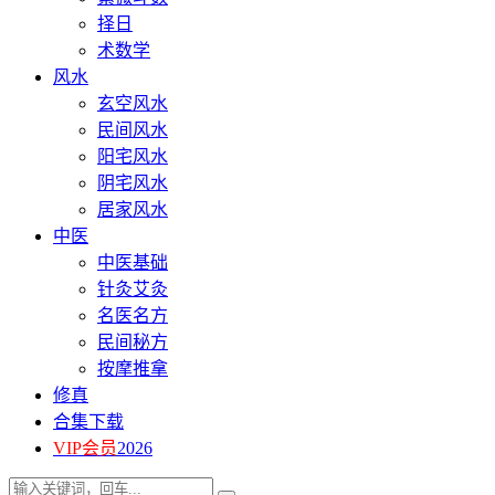
择日
术数学
风水
玄空风水
民间风水
阳宅风水
阴宅风水
居家风水
中医
中医基础
针灸艾灸
名医名方
民间秘方
按摩推拿
修真
合集下载
VIP会员
2026