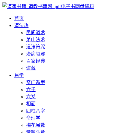
首页
道法
热
民间道术
茅山法术
道法符咒
治病驱邪
百家经典
道藏
易学
奇门遁甲
六壬
六爻
相面
四柱八字
命理学
梅花易数
紫微斗数