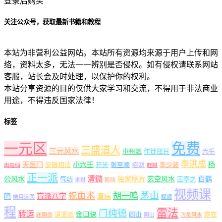
登录后购买
关注公众号，获取最新书籍和教程
本站为非营利公益网站。本站所有资源均来源于用户上传和网
络，资料太多，无法一一辨别是否侵权。如有侵权请联系网站
客服，站长会及时处理，以保护你的权利。
本站分享资源的目的仅供大家学习和交流，不得用于非法商业
用途，不得违反国家法律！
标签
一元区
免费
三盛道人
三元风水
中州派
作灶择日
六壬
李洪成
天医门
小六壬
杨
安徽相法
开光
张至顺
招财
李少波
出马仙
旺财
正一派
清微
公风水
独家秘方
玄空风水
白鹤
气功
王亭之
求财
狐仙
视频课
茅山
祝由术
胡一鸣
盲派八字
鸣
肾病
皓月道医
视频
程
雷法
门纯德
转运
金口诀
逍遥派
闾山
麻衣
还阴债
阴山
飞星风水