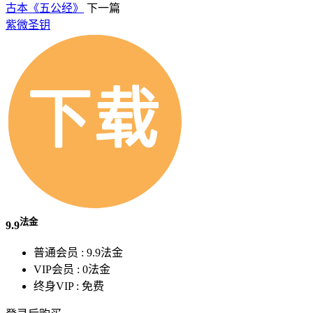
古本《五公经》
下一篇
紫微圣钥
法金
9.9
普通会员 :
9.9法金
VIP会员 :
0法金
终身VIP :
免费