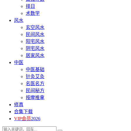
择日
术数学
风水
玄空风水
民间风水
阳宅风水
阴宅风水
居家风水
中医
中医基础
针灸艾灸
名医名方
民间秘方
按摩推拿
修真
合集下载
VIP会员
2026