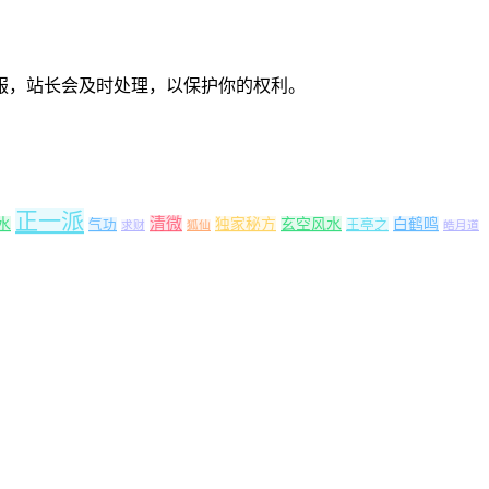
服，站长会及时处理，以保护你的权利。
正一派
清微
水
独家秘方
玄空风水
白鹤鸣
气功
王亭之
求财
狐仙
皓月道
。