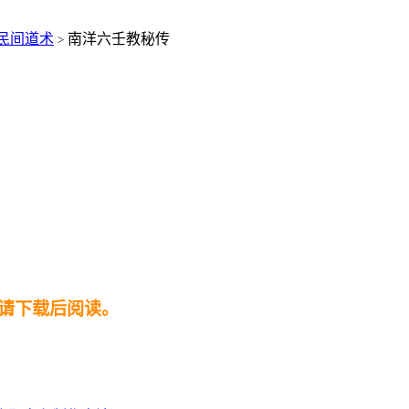
民间道术
南洋六壬教秘传
>
请下载后阅读。