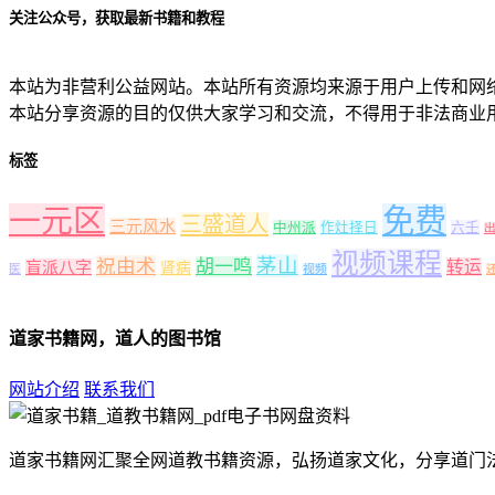
关注公众号，获取最新书籍和教程
本站为非营利公益网站。本站所有资源均来源于用户上传和网
本站分享资源的目的仅供大家学习和交流，不得用于非法商业
标签
一元区
免费
三盛道人
三元风水
中州派
作灶择日
六壬
视频课程
茅山
祝由术
胡一鸣
转运
盲派八字
肾病
医
视频
道家书籍网，道人的图书馆
网站介绍
联系我们
道家书籍网汇聚全网道教书籍资源，弘扬道家文化，分享道门