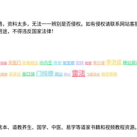
络，资料太多，无法一一辨别是否侵权。如有侵权请联系网站客
用途，不得违反国家法律！
李洪成
天医门
小六壬
杨公风
安徽相法
开光
张至顺
招财
李少波
出马仙
旺财
雷法
门纯德
金口诀
逍遥派
闾山
麻衣神相
还阴债
阴山
飞星风水
法本、道教养生、国学、中医、易学等道家书籍和视频教程资源