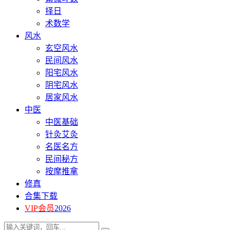
择日
术数学
风水
玄空风水
民间风水
阳宅风水
阴宅风水
居家风水
中医
中医基础
针灸艾灸
名医名方
民间秘方
按摩推拿
修真
合集下载
VIP会员
2026