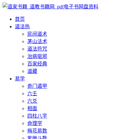
首页
道法
热
民间道术
茅山法术
道法符咒
治病驱邪
百家经典
道藏
易学
奇门遁甲
六壬
六爻
相面
四柱八字
命理学
梅花易数
紫微斗数