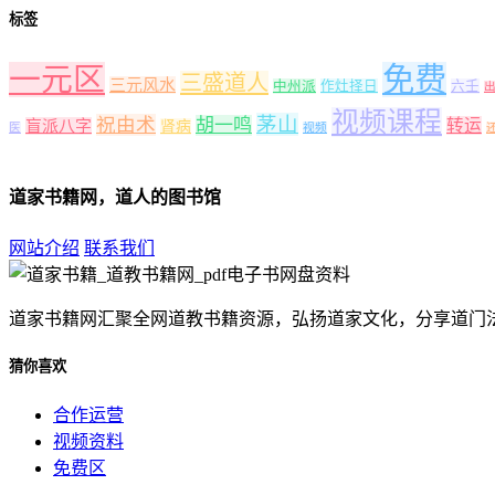
标签
一元区
免费
三盛道人
三元风水
中州派
作灶择日
六壬
视频课程
茅山
祝由术
胡一鸣
转运
盲派八字
肾病
医
视频
道家书籍网，道人的图书馆
网站介绍
联系我们
道家书籍网汇聚全网道教书籍资源，弘扬道家文化，分享道门
猜你喜欢
合作运营
视频资料
免费区