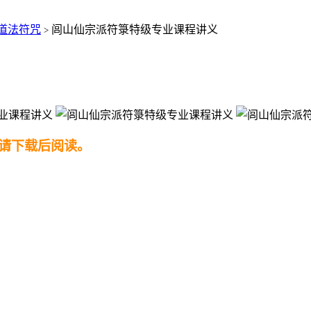
道法符咒
闾山仙宗派符箓特级专业课程讲义
>
请下载后阅读。