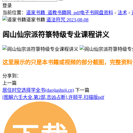
登录
当前位置：
道家书籍_道教书籍网_pdf电子书网盘资料
法术
>
>
道家书籍
道法符咒
2023-08-08
闾山仙宗派符箓特级专业课程讲义
这里展示的只是本书籍或视频的部分截图，完整资料
分享到：
上一篇
居住时空选择学全书(daojiashuji.cn)
下一篇
[图解六壬大全.第2部.吉凶占断].许颐平.扫描版pdf