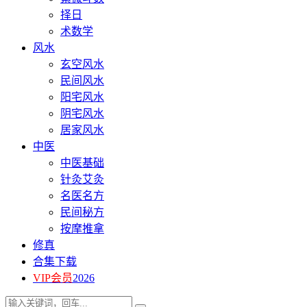
择日
术数学
风水
玄空风水
民间风水
阳宅风水
阴宅风水
居家风水
中医
中医基础
针灸艾灸
名医名方
民间秘方
按摩推拿
修真
合集下载
VIP会员
2026