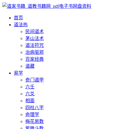
首页
道法
热
民间道术
茅山法术
道法符咒
治病驱邪
百家经典
道藏
易学
奇门遁甲
六壬
六爻
相面
四柱八字
命理学
梅花易数
紫微斗数