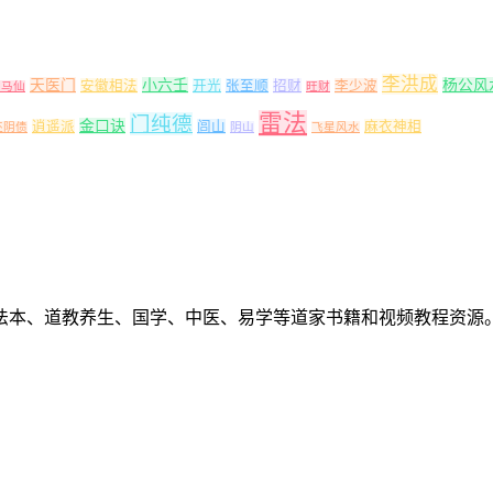
李洪成
天医门
小六壬
杨公风
安徽相法
开光
张至顺
招财
李少波
出马仙
旺财
雷法
门纯德
金口诀
逍遥派
闾山
麻衣神相
还阴债
阴山
飞星风水
法本、道教养生、国学、中医、易学等道家书籍和视频教程资源