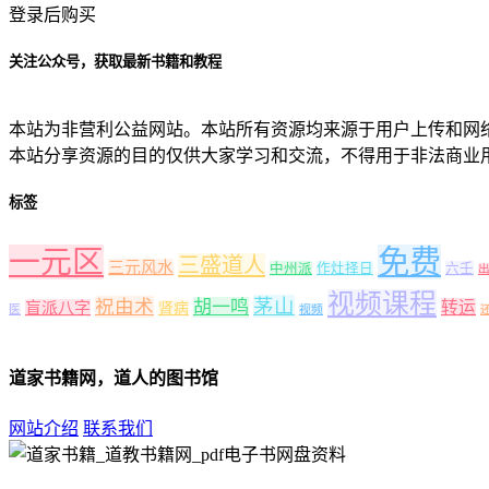
登录后购买
关注公众号，获取最新书籍和教程
本站为非营利公益网站。本站所有资源均来源于用户上传和网
本站分享资源的目的仅供大家学习和交流，不得用于非法商业
标签
一元区
免费
三盛道人
三元风水
中州派
作灶择日
六壬
视频课程
茅山
祝由术
胡一鸣
转运
盲派八字
肾病
医
视频
道家书籍网，道人的图书馆
网站介绍
联系我们