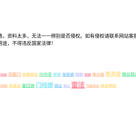
络，资料太多，无法一一辨别是否侵权。如有侵权请联系网站客
用途，不得违反国家法律！
李洪成
天医门
小六壬
杨公风
安徽相法
开光
张至顺
招财
李少波
出马仙
旺财
雷法
门纯德
金口诀
逍遥派
闾山
麻衣神相
还阴债
阴山
飞星风水