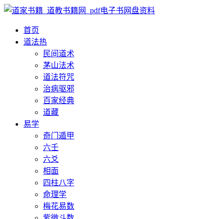
首页
道法
热
民间道术
茅山法术
道法符咒
治病驱邪
百家经典
道藏
易学
奇门遁甲
六壬
六爻
相面
四柱八字
命理学
梅花易数
紫微斗数