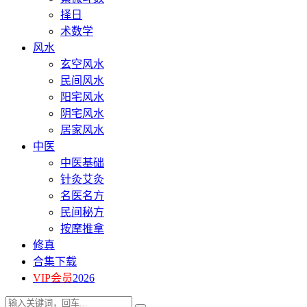
择日
术数学
风水
玄空风水
民间风水
阳宅风水
阴宅风水
居家风水
中医
中医基础
针灸艾灸
名医名方
民间秘方
按摩推拿
修真
合集下载
VIP会员
2026