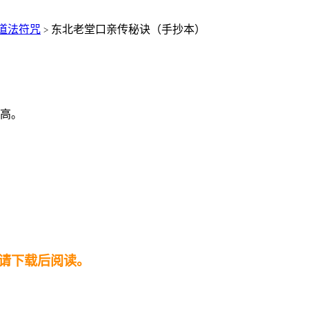
道法符咒
东北老堂口亲传秘诀（手抄本）
>
极高。
请下载后阅读。