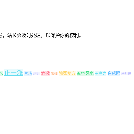
服，站长会及时处理，以保护你的权利。
正一派
清微
水
独家秘方
玄空风水
白鹤鸣
气功
王亭之
求财
狐仙
皓月道