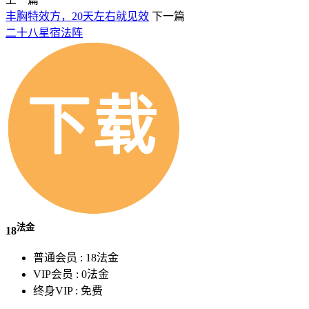
丰胸特效方，20天左右就见效
下一篇
二十八星宿法阵
法金
18
普通会员 :
18法金
VIP会员 :
0法金
终身VIP :
免费