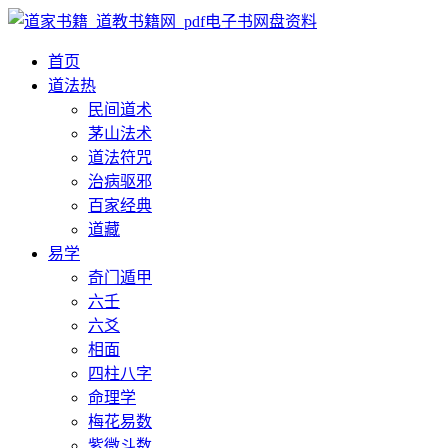
首页
道法
热
民间道术
茅山法术
道法符咒
治病驱邪
百家经典
道藏
易学
奇门遁甲
六壬
六爻
相面
四柱八字
命理学
梅花易数
紫微斗数