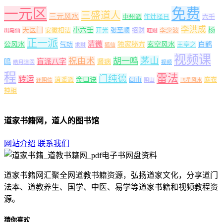
一元区
免费
三盛道人
三元风水
中州派
作灶择日
六壬
李洪成
天医门
小六壬
杨
安徽相法
开光
张至顺
招财
李少波
出马仙
旺财
正一派
清微
公风水
独家秘方
玄空风水
白鹤
气功
王亭之
求财
狐仙
视频课
茅山
祝由术
胡一鸣
盲派八字
鸣
肾病
皓月道医
视频
程
雷法
门纯德
转运
金口诀
逍遥派
闾山
麻衣
还阴债
阴山
飞星风水
神相
道家书籍网，道人的图书馆
网站介绍
联系我们
道家书籍网汇聚全网道教书籍资源，弘扬道家文化，分享道门
法本、道教养生、国学、中医、易学等道家书籍和视频教程资
源。
猜你喜欢