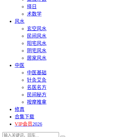
择日
术数学
风水
玄空风水
民间风水
阳宅风水
阴宅风水
居家风水
中医
中医基础
针灸艾灸
名医名方
民间秘方
按摩推拿
修真
合集下载
VIP会员
2026