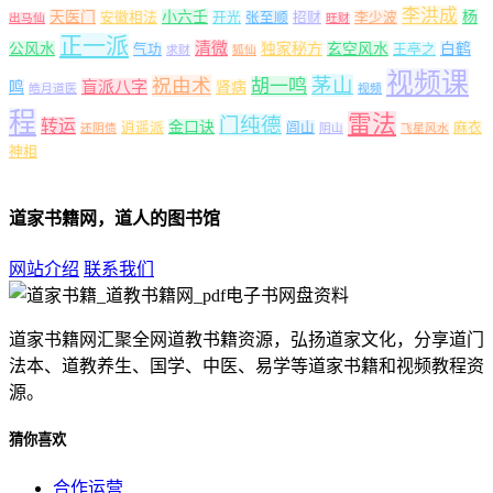
李洪成
天医门
小六壬
杨
安徽相法
开光
张至顺
招财
李少波
出马仙
旺财
正一派
清微
公风水
独家秘方
玄空风水
白鹤
气功
王亭之
求财
狐仙
视频课
茅山
祝由术
胡一鸣
盲派八字
鸣
肾病
皓月道医
视频
程
雷法
门纯德
转运
金口诀
逍遥派
闾山
麻衣
还阴债
阴山
飞星风水
神相
道家书籍网，道人的图书馆
网站介绍
联系我们
道家书籍网汇聚全网道教书籍资源，弘扬道家文化，分享道门
法本、道教养生、国学、中医、易学等道家书籍和视频教程资
源。
猜你喜欢
合作运营