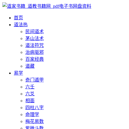
首页
道法
热
民间道术
茅山法术
道法符咒
治病驱邪
百家经典
道藏
易学
奇门遁甲
六壬
六爻
相面
四柱八字
命理学
梅花易数
紫微斗数