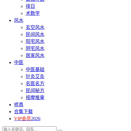
择日
术数学
风水
玄空风水
民间风水
阳宅风水
阴宅风水
居家风水
中医
中医基础
针灸艾灸
名医名方
民间秘方
按摩推拿
修真
合集下载
VIP会员
2026