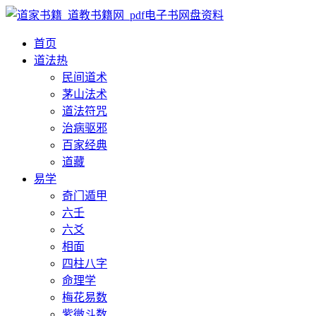
首页
道法
热
民间道术
茅山法术
道法符咒
治病驱邪
百家经典
道藏
易学
奇门遁甲
六壬
六爻
相面
四柱八字
命理学
梅花易数
紫微斗数