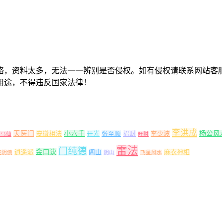
络，资料太多，无法一一辨别是否侵权。如有侵权请联系网站客
用途，不得违反国家法律！
李洪成
天医门
小六壬
杨公风
安徽相法
开光
张至顺
招财
李少波
出马仙
旺财
雷法
门纯德
金口诀
逍遥派
闾山
麻衣神相
还阴债
阴山
飞星风水