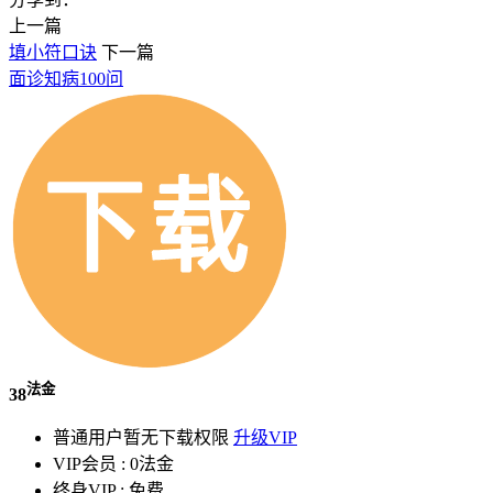
上一篇
填小符口诀
下一篇
面诊知病100问
法金
38
普通用户暂无下载权限
升级VIP
VIP会员 :
0法金
终身VIP :
免费