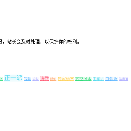
服，站长会及时处理，以保护你的权利。
正一派
清微
水
独家秘方
玄空风水
白鹤鸣
气功
王亭之
求财
狐仙
皓月道