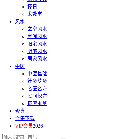
择日
术数学
风水
玄空风水
民间风水
阳宅风水
阴宅风水
居家风水
中医
中医基础
针灸艾灸
名医名方
民间秘方
按摩推拿
修真
合集下载
VIP会员
2026