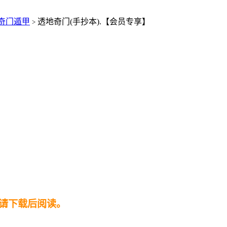
奇门遁甲
透地奇门(手抄本).【会员专享】
>
请下载后阅读。