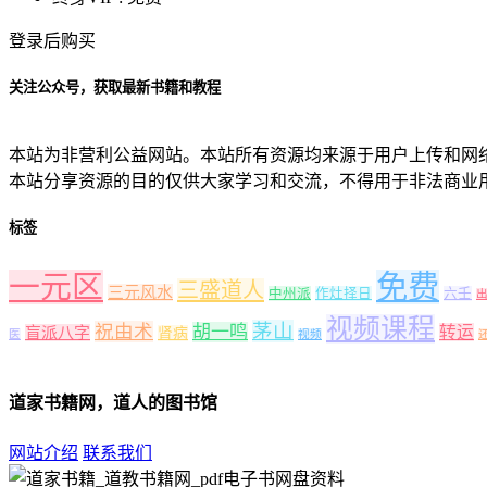
登录后购买
关注公众号，获取最新书籍和教程
本站为非营利公益网站。本站所有资源均来源于用户上传和网
本站分享资源的目的仅供大家学习和交流，不得用于非法商业
标签
一元区
免费
三盛道人
三元风水
中州派
作灶择日
六壬
视频课程
茅山
祝由术
胡一鸣
转运
盲派八字
肾病
医
视频
道家书籍网，道人的图书馆
网站介绍
联系我们