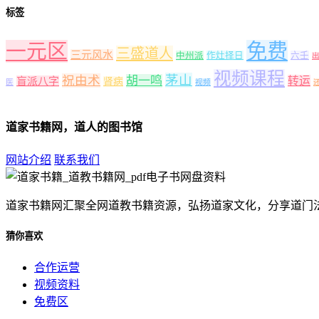
标签
一元区
免费
三盛道人
三元风水
中州派
作灶择日
六壬
视频课程
茅山
祝由术
胡一鸣
转运
盲派八字
肾病
医
视频
道家书籍网，道人的图书馆
网站介绍
联系我们
道家书籍网汇聚全网道教书籍资源，弘扬道家文化，分享道门
猜你喜欢
合作运营
视频资料
免费区