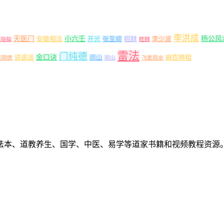
李洪成
天医门
小六壬
杨公风
安徽相法
开光
张至顺
招财
李少波
出马仙
旺财
雷法
门纯德
金口诀
逍遥派
闾山
麻衣神相
还阴债
阴山
飞星风水
法本、道教养生、国学、中医、易学等道家书籍和视频教程资源