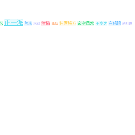
正一派
清微
水
独家秘方
玄空风水
白鹤鸣
气功
王亭之
求财
狐仙
皓月道
。