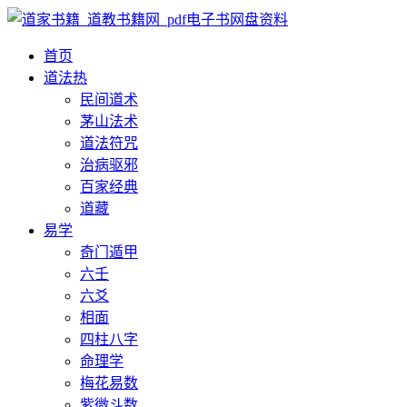
首页
道法
热
民间道术
茅山法术
道法符咒
治病驱邪
百家经典
道藏
易学
奇门遁甲
六壬
六爻
相面
四柱八字
命理学
梅花易数
紫微斗数