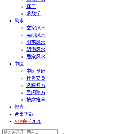
择日
术数学
风水
玄空风水
民间风水
阳宅风水
阴宅风水
居家风水
中医
中医基础
针灸艾灸
名医名方
民间秘方
按摩推拿
修真
合集下载
VIP会员
2026