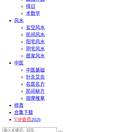
择日
术数学
风水
玄空风水
民间风水
阳宅风水
阴宅风水
居家风水
中医
中医基础
针灸艾灸
名医名方
民间秘方
按摩推拿
修真
合集下载
VIP会员
2026