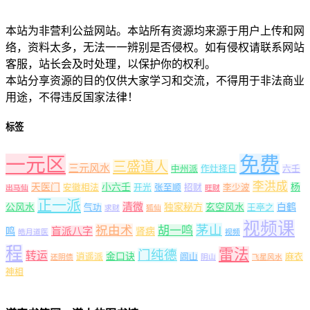
本站为非营利公益网站。本站所有资源均来源于用户上传和网
络，资料太多，无法一一辨别是否侵权。如有侵权请联系网站
客服，站长会及时处理，以保护你的权利。
本站分享资源的目的仅供大家学习和交流，不得用于非法商业
用途，不得违反国家法律！
标签
一元区
免费
三盛道人
三元风水
中州派
作灶择日
六壬
李洪成
天医门
小六壬
杨
安徽相法
开光
张至顺
招财
李少波
出马仙
旺财
正一派
清微
公风水
独家秘方
玄空风水
白鹤
气功
王亭之
求财
狐仙
视频课
茅山
祝由术
胡一鸣
盲派八字
鸣
肾病
皓月道医
视频
程
雷法
门纯德
转运
金口诀
逍遥派
闾山
麻衣
还阴债
阴山
飞星风水
神相