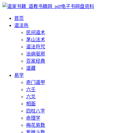
首页
道法
热
民间道术
茅山法术
道法符咒
治病驱邪
百家经典
道藏
易学
奇门遁甲
六壬
六爻
相面
四柱八字
命理学
梅花易数
紫微斗数