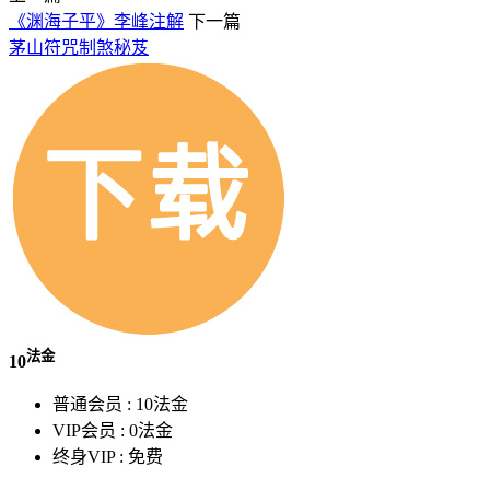
《渊海子平》李峰注解
下一篇
茅山符咒制煞秘芨
法金
10
普通会员 :
10法金
VIP会员 :
0法金
终身VIP :
免费