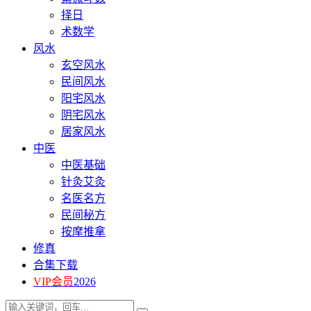
择日
术数学
风水
玄空风水
民间风水
阳宅风水
阴宅风水
居家风水
中医
中医基础
针灸艾灸
名医名方
民间秘方
按摩推拿
修真
合集下载
VIP会员
2026