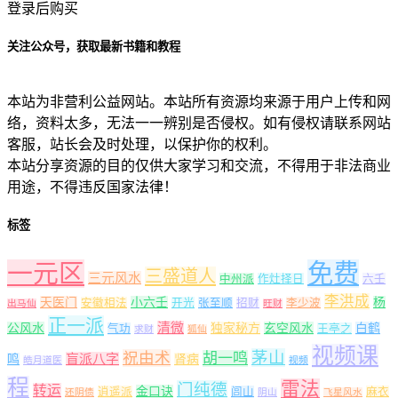
登录后购买
关注公众号，获取最新书籍和教程
本站为非营利公益网站。本站所有资源均来源于用户上传和网
络，资料太多，无法一一辨别是否侵权。如有侵权请联系网站
客服，站长会及时处理，以保护你的权利。
本站分享资源的目的仅供大家学习和交流，不得用于非法商业
用途，不得违反国家法律！
标签
一元区
免费
三盛道人
三元风水
中州派
作灶择日
六壬
李洪成
天医门
小六壬
杨
安徽相法
开光
张至顺
招财
李少波
出马仙
旺财
正一派
清微
公风水
独家秘方
玄空风水
白鹤
气功
王亭之
求财
狐仙
视频课
茅山
祝由术
胡一鸣
盲派八字
鸣
肾病
皓月道医
视频
程
雷法
门纯德
转运
金口诀
逍遥派
闾山
麻衣
还阴债
阴山
飞星风水