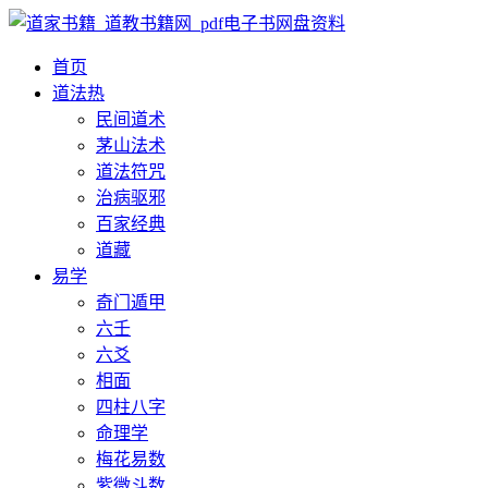
首页
道法
热
民间道术
茅山法术
道法符咒
治病驱邪
百家经典
道藏
易学
奇门遁甲
六壬
六爻
相面
四柱八字
命理学
梅花易数
紫微斗数