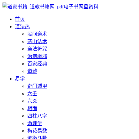
首页
道法
热
民间道术
茅山法术
道法符咒
治病驱邪
百家经典
道藏
易学
奇门遁甲
六壬
六爻
相面
四柱八字
命理学
梅花易数
紫微斗数