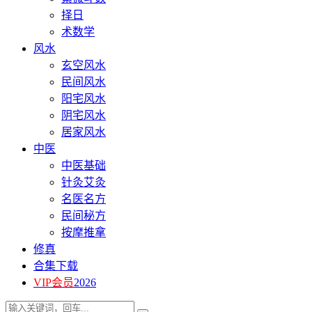
择日
术数学
风水
玄空风水
民间风水
阳宅风水
阴宅风水
居家风水
中医
中医基础
针灸艾灸
名医名方
民间秘方
按摩推拿
修真
合集下载
VIP会员
2026