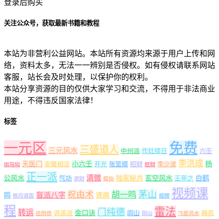
登录后购买
关注公众号，获取最新书籍和教程
本站为非营利公益网站。本站所有资源均来源于用户上传和网
络，资料太多，无法一一辨别是否侵权。如有侵权请联系网站
客服，站长会及时处理，以保护你的权利。
本站分享资源的目的仅供大家学习和交流，不得用于非法商业
用途，不得违反国家法律！
标签
一元区
免费
三盛道人
三元风水
中州派
作灶择日
六壬
李洪成
天医门
小六壬
杨
安徽相法
开光
张至顺
招财
李少波
出马仙
旺财
正一派
清微
公风水
独家秘方
玄空风水
白鹤
气功
王亭之
求财
狐仙
视频课
茅山
祝由术
胡一鸣
盲派八字
鸣
肾病
皓月道医
视频
程
雷法
门纯德
转运
金口诀
逍遥派
闾山
麻衣
还阴债
阴山
飞星风水