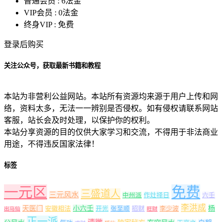
普通会员 :
6法金
VIP会员 :
0法金
终身VIP :
免费
登录后购买
关注公众号，获取最新书籍和教程
本站为非营利公益网站。本站所有资源均来源于用户上传和网
络，资料太多，无法一一辨别是否侵权。如有侵权请联系网站
客服，站长会及时处理，以保护你的权利。
本站分享资源的目的仅供大家学习和交流，不得用于非法商业
用途，不得违反国家法律！
标签
一元区
免费
三盛道人
三元风水
中州派
作灶择日
六壬
李洪成
天医门
小六壬
杨
安徽相法
开光
张至顺
招财
李少波
出马仙
旺财
正一派