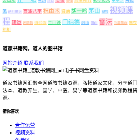
清微
公风水
独家秘方
玄空风水
白鹤
气功
王亭之
求财
狐仙
视频课
茅山
祝由术
胡一鸣
盲派八字
鸣
肾病
皓月道医
视频
程
雷法
门纯德
转运
金口诀
逍遥派
闾山
麻衣
还阴债
阴山
飞星风水
神相
道家书籍网，道人的图书馆
网站介绍
联系我们
道家书籍网汇聚全网道教书籍资源，弘扬道家文化，分享道门
法本、道教养生、国学、中医、易学等道家书籍和视频教程资
源。
猜你喜欢
合作运营
视频资料