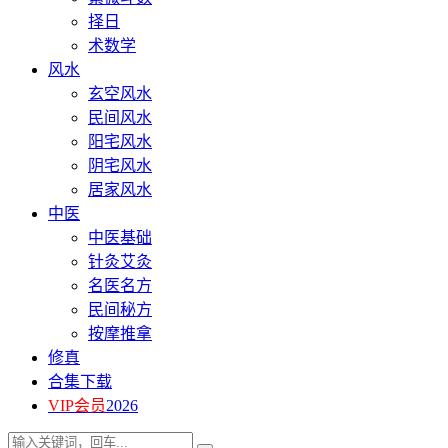
择日
术数学
风水
玄空风水
民间风水
阳宅风水
阴宅风水
居家风水
中医
中医基础
针灸艾灸
名医名方
民间秘方
按摩推拿
修真
合集下载
VIP会员
2026