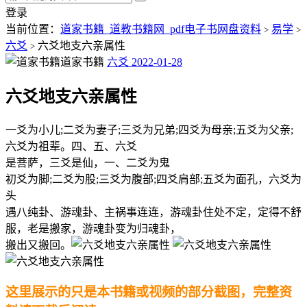
登录
当前位置：
道家书籍_道教书籍网_pdf电子书网盘资料
易学
>
>
六爻
六爻地支六亲属性
>
道家书籍
六爻
2022-01-28
六爻地支六亲属性
一爻为小儿;二爻为妻子;三爻为兄弟;四爻为母亲;五爻为父亲;
六爻为祖辈。四、五、六爻
是菩萨，三爻是仙，一、二爻为鬼
初爻为脚;二爻为股;三爻为腹部;四爻肩部;五爻为面孔，六爻为
头
遇八纯卦、游魂卦、主祸事连连，游魂卦住处不定，定得不舒
服，老是搬家，游魂卦变为归魂卦，
搬出又搬回。
这里展示的只是本书籍或视频的部分截图，完整资