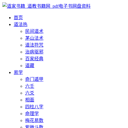
首页
道法
热
民间道术
茅山法术
道法符咒
治病驱邪
百家经典
道藏
易学
奇门遁甲
六壬
六爻
相面
四柱八字
命理学
梅花易数
紫微斗数