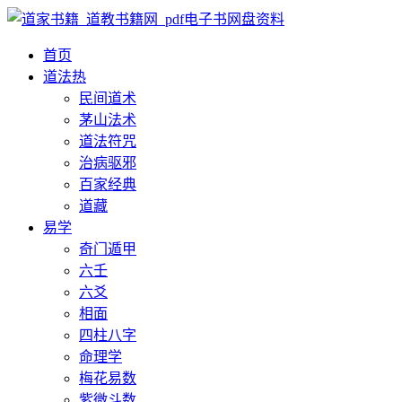
首页
道法
热
民间道术
茅山法术
道法符咒
治病驱邪
百家经典
道藏
易学
奇门遁甲
六壬
六爻
相面
四柱八字
命理学
梅花易数
紫微斗数