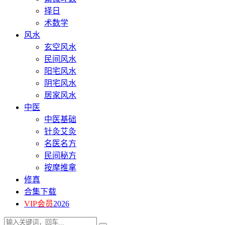
择日
术数学
风水
玄空风水
民间风水
阳宅风水
阴宅风水
居家风水
中医
中医基础
针灸艾灸
名医名方
民间秘方
按摩推拿
修真
合集下载
VIP会员
2026