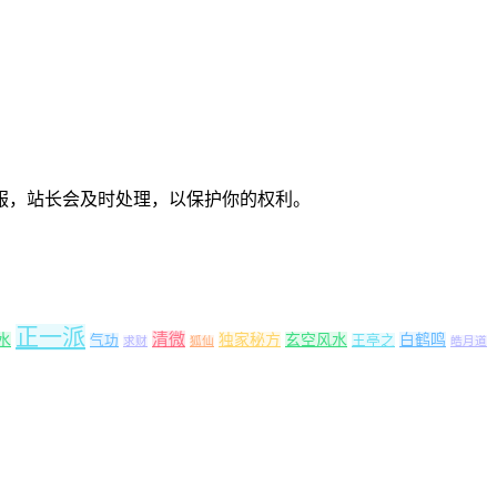
服，站长会及时处理，以保护你的权利。
正一派
清微
水
独家秘方
玄空风水
白鹤鸣
气功
王亭之
求财
狐仙
皓月道