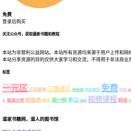
免费
登录后购买
关注公众号，获取最新书籍和教程
本站为非营利公益网站。本站所有资源均来源于用户上传和网
本站分享资源的目的仅供大家学习和交流，不得用于非法商业
标签
一元区
免费
三盛道人
三元风水
中州派
作灶择日
六壬
视频课程
茅山
祝由术
胡一鸣
转运
盲派八字
肾病
医
视频
道家书籍网，道人的图书馆