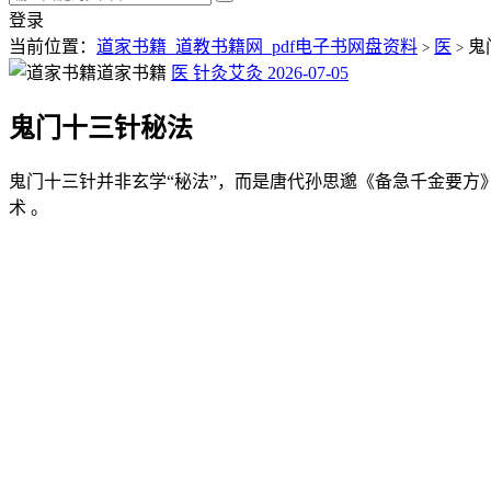
登录
当前位置：
道家书籍_道教书籍网_pdf电子书网盘资料
医
鬼
>
>
道家书籍
医
针灸艾灸
2026-07-05
鬼门十三针秘法
鬼门十三针并非玄学“秘法”，而是唐代孙思邈《备急千金要方》记
术 。‌