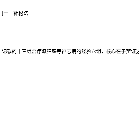
门十三针秘法
载的‌十三组治疗癫狂痫等神志病的经验穴组‌，核心在于‌辨证选