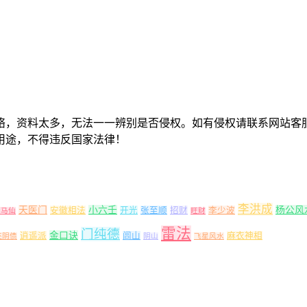
络，资料太多，无法一一辨别是否侵权。如有侵权请联系网站客
用途，不得违反国家法律！
李洪成
天医门
小六壬
杨公风
安徽相法
开光
张至顺
招财
李少波
出马仙
旺财
雷法
门纯德
金口诀
逍遥派
闾山
麻衣神相
还阴债
阴山
飞星风水