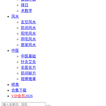
择日
术数学
风水
玄空风水
民间风水
阳宅风水
阴宅风水
居家风水
中医
中医基础
针灸艾灸
名医名方
民间秘方
按摩推拿
修真
合集下载
VIP会员
2026