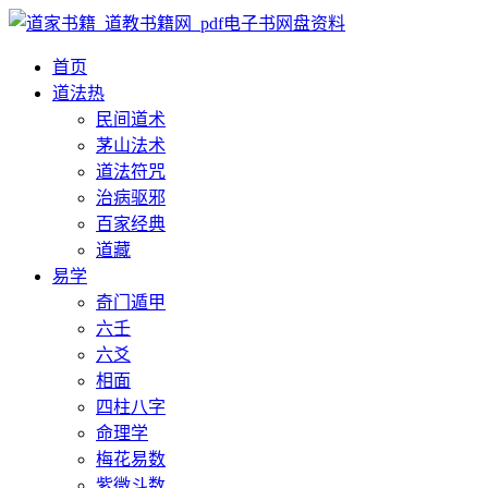
首页
道法
热
民间道术
茅山法术
道法符咒
治病驱邪
百家经典
道藏
易学
奇门遁甲
六壬
六爻
相面
四柱八字
命理学
梅花易数
紫微斗数