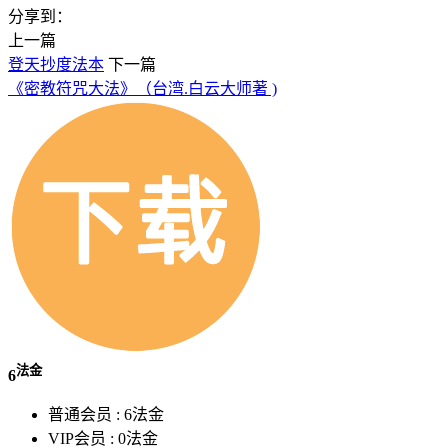
分享到：
上一篇
登天抄度法本
下一篇
《密教符咒大法》（台湾.白云大师著 )
法金
6
普通会员 :
6法金
VIP会员 :
0法金