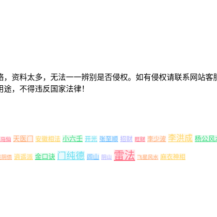
络，资料太多，无法一一辨别是否侵权。如有侵权请联系网站客
用途，不得违反国家法律！
李洪成
天医门
小六壬
杨公风
安徽相法
开光
张至顺
招财
李少波
出马仙
旺财
雷法
门纯德
金口诀
逍遥派
闾山
麻衣神相
还阴债
阴山
飞星风水