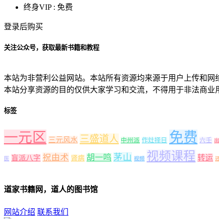
终身VIP :
免费
登录后购买
关注公众号，获取最新书籍和教程
本站为非营利公益网站。本站所有资源均来源于用户上传和网
本站分享资源的目的仅供大家学习和交流，不得用于非法商业
标签
一元区
免费
三盛道人
三元风水
中州派
作灶择日
六壬
视频课程
茅山
祝由术
胡一鸣
转运
盲派八字
肾病
医
视频
道家书籍网，道人的图书馆
网站介绍
联系我们