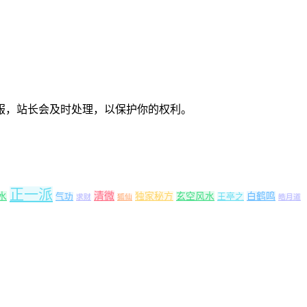
服，站长会及时处理，以保护你的权利。
正一派
清微
水
独家秘方
玄空风水
白鹤鸣
气功
王亭之
求财
狐仙
皓月道