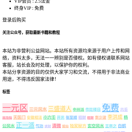
VIP会员 :
2.5法金
终身VIP :
免费
登录后购买
关注公众号，获取最新书籍和教程
本站为非营利公益网站。本站所有资源均来源于用户上传和网
络，资料太多，无法一一辨别是否侵权。如有侵权请联系网站
客服，站长会及时处理，以保护你的权利。
本站分享资源的目的仅供大家学习和交流，不得用于非法商业
用途，不得违反国家法律！
标签
一元区
免费
三盛道人
三元风水
中州派
作灶择日
六壬
李洪成
天医门
小六壬
杨
安徽相法
开光
张至顺
招财
李少波
出马仙
旺财
正一派
清微
公风水
独家秘方
玄空风水
白鹤
气功
王亭之
求财
狐仙