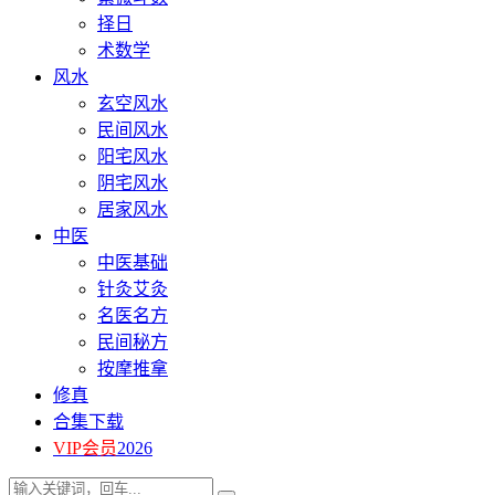
择日
术数学
风水
玄空风水
民间风水
阳宅风水
阴宅风水
居家风水
中医
中医基础
针灸艾灸
名医名方
民间秘方
按摩推拿
修真
合集下载
VIP会员
2026