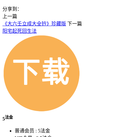
分享到：
上一篇
《大六壬立成大全钤》珍藏版
下一篇
阳宅起死回生法
法金
5
普通会员 :
5法金