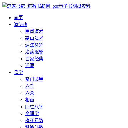
首页
道法
热
民间道术
茅山法术
道法符咒
治病驱邪
百家经典
道藏
易学
奇门遁甲
六壬
六爻
相面
四柱八字
命理学
梅花易数
紫微斗数