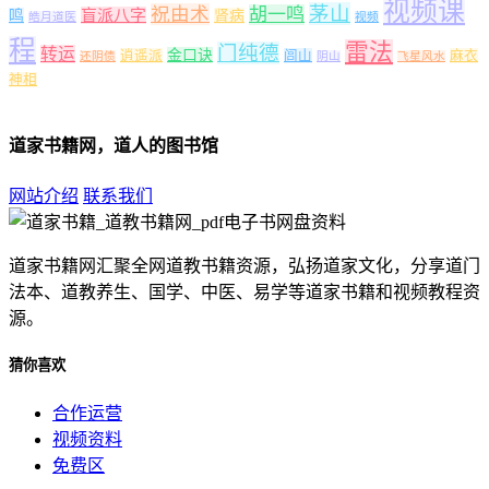
视频课
茅山
祝由术
胡一鸣
盲派八字
鸣
肾病
皓月道医
视频
程
雷法
门纯德
转运
金口诀
逍遥派
闾山
麻衣
还阴债
阴山
飞星风水
神相
道家书籍网，道人的图书馆
网站介绍
联系我们
道家书籍网汇聚全网道教书籍资源，弘扬道家文化，分享道门
法本、道教养生、国学、中医、易学等道家书籍和视频教程资
源。
猜你喜欢
合作运营
视频资料
免费区