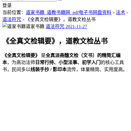
登录
当前位置：
道家书籍_道教书籍网_pdf电子书网盘资料
法术
>
>
道法符咒
《全真文检辑要》，道教文检丛书
>
道家书籍
道法符咒
2021-11-27
《全真文检辑要》，道教文检丛书
《全真文检辑要》
是
全真派斋醮文检（文书）的精简汇编
本
，为高功法师
日常行持、小型法事、初学入门
的核心工具
书，民间多以
线装手抄 / 影印本
流传，体量精简、实用度高。