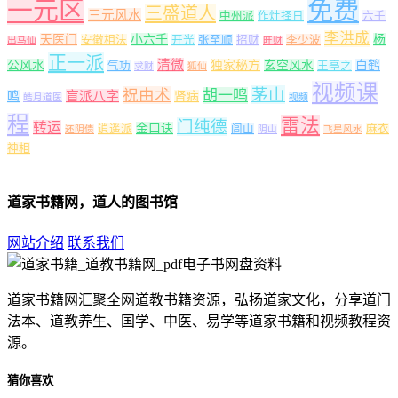
一元区
免费
三盛道人
三元风水
中州派
作灶择日
六壬
李洪成
天医门
小六壬
杨
安徽相法
开光
张至顺
招财
李少波
出马仙
旺财
正一派
清微
公风水
独家秘方
玄空风水
白鹤
气功
王亭之
求财
狐仙
视频课
茅山
祝由术
胡一鸣
盲派八字
鸣
肾病
皓月道医
视频
程
雷法
门纯德
转运
金口诀
逍遥派
闾山
麻衣
还阴债
阴山
飞星风水
神相
道家书籍网，道人的图书馆
网站介绍
联系我们
道家书籍网汇聚全网道教书籍资源，弘扬道家文化，分享道门
法本、道教养生、国学、中医、易学等道家书籍和视频教程资
源。
猜你喜欢