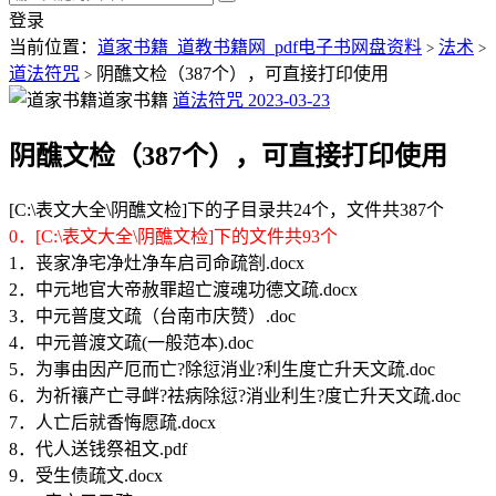
登录
当前位置：
道家书籍_道教书籍网_pdf电子书网盘资料
法术
>
>
道法符咒
阴醮文检（387个），可直接打印使用
>
道家书籍
道法符咒
2023-03-23
阴醮文检（387个），可直接打印使用
[C:\表文大全\阴醮文检]下的子目录共24个，文件共387个
0．[C:\表文大全\阴醮文检]下的文件共93个
1．丧家净宅净灶净车启司命疏劄.docx
2．中元地官大帝赦罪超亡渡魂功德文疏.docx
3．中元普度文疏（台南市庆赞）.doc
4．中元普渡文疏(一般范本).doc
5．为事由因产厄而亡?除愆消业?利生度亡升天文疏.doc
6．为祈禳产亡寻衅?祛病除愆?消业利生?度亡升天文疏.doc
7．人亡后就香悔愿疏.docx
8．代人送钱祭祖文.pdf
9．受生债疏文.docx