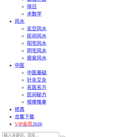
择日
术数学
风水
玄空风水
民间风水
阳宅风水
阴宅风水
居家风水
中医
中医基础
针灸艾灸
名医名方
民间秘方
按摩推拿
修真
合集下载
VIP会员
2026