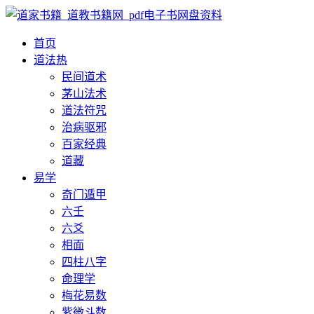
首页
道法
热
民间道术
茅山法术
道法符咒
治病驱邪
百家经典
道藏
易学
奇门遁甲
六壬
六爻
相面
四柱八字
命理学
梅花易数
紫微斗数