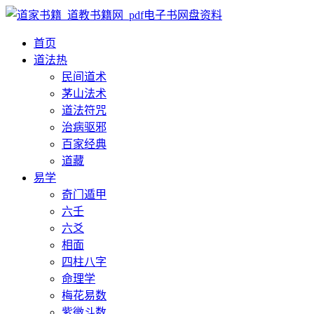
首页
道法
热
民间道术
茅山法术
道法符咒
治病驱邪
百家经典
道藏
易学
奇门遁甲
六壬
六爻
相面
四柱八字
命理学
梅花易数
紫微斗数