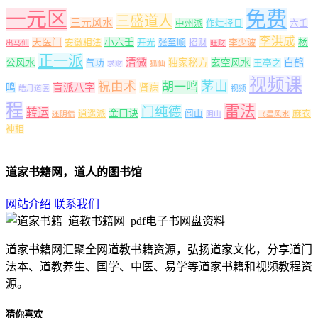
一元区
免费
三盛道人
三元风水
中州派
作灶择日
六壬
李洪成
天医门
小六壬
杨
安徽相法
开光
张至顺
招财
李少波
出马仙
旺财
正一派
清微
公风水
独家秘方
玄空风水
白鹤
气功
王亭之
求财
狐仙
视频课
茅山
祝由术
胡一鸣
盲派八字
鸣
肾病
皓月道医
视频
程
雷法
门纯德
转运
金口诀
逍遥派
闾山
麻衣
还阴债
阴山
飞星风水
神相
道家书籍网，道人的图书馆
网站介绍
联系我们
道家书籍网汇聚全网道教书籍资源，弘扬道家文化，分享道门
法本、道教养生、国学、中医、易学等道家书籍和视频教程资
源。
猜你喜欢