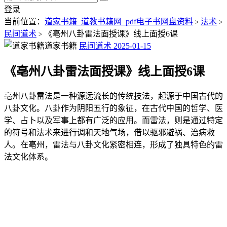
登录
当前位置：
道家书籍_道教书籍网_pdf电子书网盘资料
法术
>
>
民间道术
《亳州八卦雷法面授课》线上面授6课
>
道家书籍
民间道术
2025-01-15
《亳州八卦雷法面授课》线上面授6课
亳州八卦雷法是一种源远流长的传统技法，起源于中国古代的
八卦文化。八卦作为阴阳五行的象征，在古代中国的哲学、医
学、占卜以及军事上都有广泛的应用。而雷法，则是通过特定
的符号和法术来进行调和天地气场，借以驱邪避祸、治病救
人。在亳州，雷法与八卦文化紧密相连，形成了独具特色的雷
法文化体系。