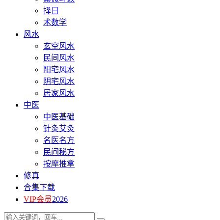
择日
术数学
风水
玄空风水
民间风水
阳宅风水
阴宅风水
居家风水
中医
中医基础
针灸艾灸
名医名方
民间秘方
按摩推拿
修真
合集下载
VIP会员
2026